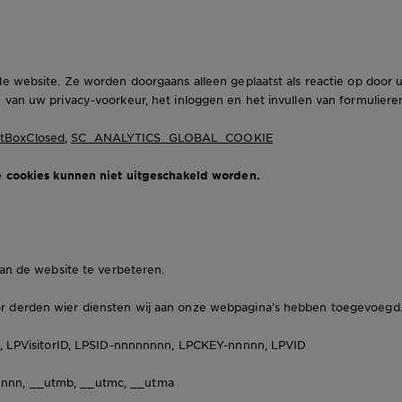
de website. Ze worden doorgaans alleen geplaatst als reactie op door 
 van uw privacy-voorkeur, het inloggen en het invullen van formuliere
tBoxClosed
,
SC_ANALYTICS_GLOBAL_COOKIE
ze cookies kunnen niet uitgeschakeld worden.
van de website te verbeteren.
r derden wier diensten wij aan onze webpagina’s hebben toegevoegd
D, LPVisitorID, LPSID-nnnnnnnn, LPCKEY-nnnnn, LPVID
nnn, __utmb, __utmc, __utma