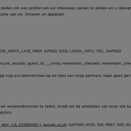
stellen om een profiel van uw interesses samen te stellen en u relevan
catie van uw browser en apparaat.
ITOR_INFO1_LIVE, PREF, APISID, SSID, LOGIN_INFO, YSC, SAPISID
z, secure_session, guest_id, __utma, remember_checked, remember_c
jgt nog wel advertenties op de sites van onze partners, maar geen geri
en verkeersbronnen te tellen, zodat we de prestaties van onze site
lytics.
_gtm_UA-22588495-1
,
google.co.uk
: SAPISID, HSID, SID, PREF, NID, S