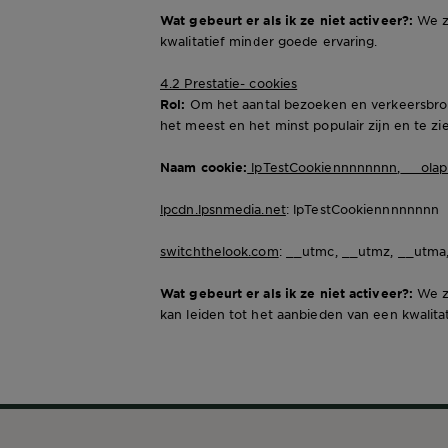
Wat gebeurt er als ik ze niet activeer?:
We zu
kwalitatief minder goede ervaring.
4.2 Prestatie- cookies
Rol:
Om het aantal bezoeken en verkeersbron
het meest en het minst populair zijn en te z
Naam cookie:
lpTestCookiennnnnnnn
,
__olap
lpcdn.lpsnmedia.net
: lpTestCookiennnnnnnn
switchthelook.com
: __utmc, __utmz, __utma
Wat gebeurt er als ik ze niet activeer?:
We zu
kan leiden tot het aanbieden van een kwalita