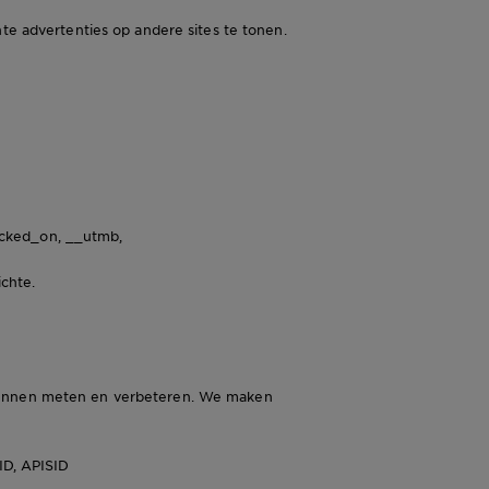
te advertenties op andere sites te tonen.
hecked_on, __utmb,
chte.
 kunnen meten en verbeteren. We maken
SID, APISID