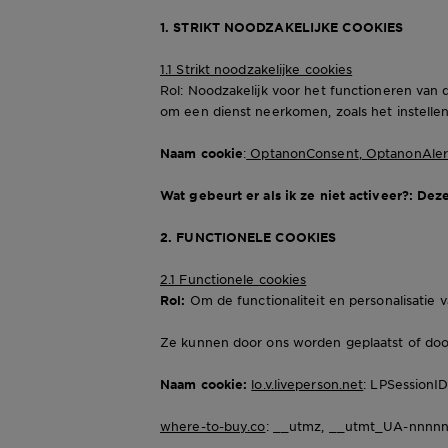
1. STRIKT NOODZAKELIJKE COOKIES
1.1 Strikt noodzakelijke cookies
Rol: Noodzakelijk voor het functioneren van 
om een dienst neerkomen, zoals het instellen
Naam cookie
:
OptanonConsent
,
OptanonAler
Wat gebeurt er als ik ze niet activeer?: De
2. FUNCTIONELE COOKIES
2.1 Functionele cookies
Rol:
Om de functionaliteit en personalisatie 
Ze kunnen door ons worden geplaatst of doo
Naam cookie:
lo.v.liveperson.net
: LPSessionI
where-to-buy.co
: __utmz, __utmt_UA-nnnnn