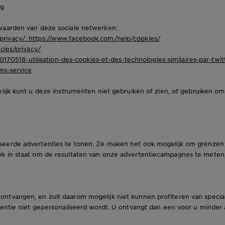
ng
waarden van deze sociale netwerken:
privacy/
,
https://www.facebook.com/help/cookies/
cies/privacy/
20170518-utilisation-des-cookies-et-des-technologies-similaires-par-twit
ms-service
ijk kunt u deze instrumenten niet gebruiken of zien, of gebruiken om
eerde advertenties te tonen. Ze maken het ook mogelijk om grenzen t
k in staat om de resultaten van onze advertentiecampagnes te meten,
ntvangen, en zult daarom mogelijk niet kunnen profiteren van specia
tentie niet gepersonaliseerd wordt. U ontvangt dan een voor u minder 