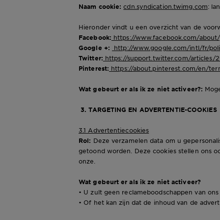
Naam cookie:
cdn.syndication.twimg.com
: la
Hieronder vindt u een overzicht van de voor
Facebook:
https://www.facebook.com/about/
Google +:
http://www.google.com/intl/fr/poli
Twitter:
https://support.twitter.com/articles/
Pinterest:
https://about.pinterest.com/en/ter
Wat gebeurt er als ik ze niet activeer?:
Mogel
3. TARGETING EN ADVERTENTIE-COOKIES
3.1 Advertentiecookies
Rol:
Deze verzamelen data om u gepersonalis
getoond worden. Deze cookies stellen ons oo
onze.
Wat gebeurt er als ik ze niet activeer?
• U zult geen reclameboodschappen van ons o
• Of het kan zijn dat de inhoud van de adver