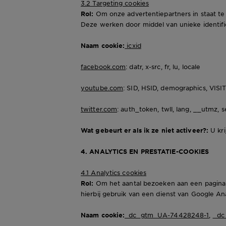
3.2 Targeting cookies
Rol:
Om onze advertentiepartners in staat te 
Deze werken door middel van unieke identifi
Naam cookie:
icxid
facebook.com
: datr, x-src, fr, lu, locale
youtube.com
: SID, HSID, demographics, VIS
twitter.com
: auth_token, twll, lang, __utm
Wat gebeurt er als ik ze niet activeer?:
U kri
4. ANALYTICS EN PRESTATIE-COOKIES
4.1 Analytics cookies
Rol:
Om het aantal bezoeken aan een pagina 
hierbij gebruik van een dienst van Google Ana
Naam cookie:
_dc_gtm_UA-74428248-1
,
_dc