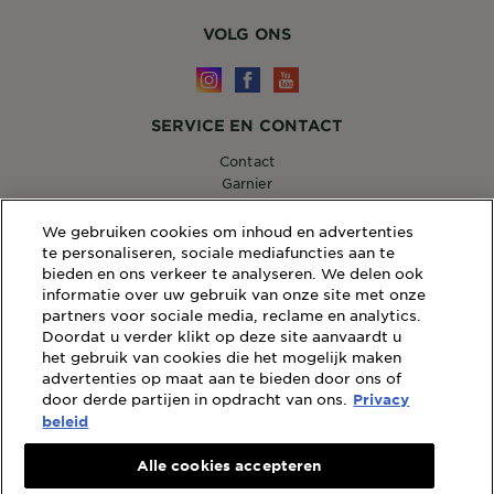
VOLG ONS
SERVICE EN CONTACT
Contact
Garnier
14, RUE ROYALE 75008 PARIS
[email protected]
We gebruiken cookies om inhoud en advertenties
te personaliseren, sociale mediafuncties aan te
bieden en ons verkeer te analyseren. We delen ook
informatie over uw gebruik van onze site met onze
partners voor sociale media, reclame en analytics.
WEBSITE LINKS
Doordat u verder klikt op deze site aanvaardt u
Sitemap
het gebruik van cookies die het mogelijk maken
Wettelijke Bepalingen
advertenties op maat aan te bieden door ons of
door derde partijen in opdracht van ons.
Privacybeleid
Privacy
Cookiebeleid
beleid
Algemene Voorwaarden Reviews en Recensies
Alle cookies accepteren