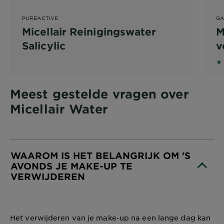
PUREACTIVE
GA
Micellair Reinigingswater
M
Salicylic
v
4
Meest gestelde vragen over
Micellair Water
WAAROM IS HET BELANGRIJK OM 'S
AVONDS JE MAKE-UP TE
VERWIJDEREN
CLOSE SUBPANEL
Het verwijderen van je make-up na een lange dag kan