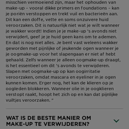
misschien vermoeiend zijn, maar het ophouden van
make-up – vooral dikke primers en foundations – kan
je poriën verstoppen en trekt vuil en bacterieën aan.
Dit kan een doffe, vette en soms onzuivere huid
veroorzaken. Dit is natuurlijk niet wat je wilt wanneer
je wakker wordt! Indien je je make-up ’s avonds niet
verwijdert, geef je je huid geen kans om te ademen.
En dat is nog niet alles. Je bent vast weleens wakker
geworden met pijnlijke of jeukende ogen wanneer je
je oogmake-up voor het slapengaan er niet af hebt
gehaald. Zelfs wanneer je alleen oogmake-up draagt,
is het essentieel om dit ’s avonds te verwijderen.
Slapen met oogmake-up op kan oogirritatie
veroorzaken, omdat mascara en eyeliner in je ogen
kunnen komen. Erger nog, het kan de klieren op je
oogleden blokkeren. Wanneer olie in je oogklieren
verstopt raakt, hoopt het zich op en kan dat pijnlijke
vuiltjes veroorzaken. "
WAT IS DE BESTE MANIER OM
MAKE-UP TE VERWIJDEREN?