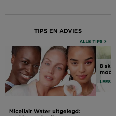
CLOSE SUBPANEL
TIPS EN ADVIES
ALLE TIPS
8 skin
mooie
LEES A
Micellair Water uitgelegd: