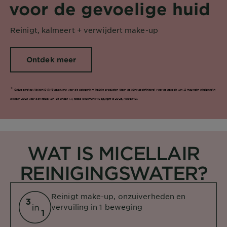
voor de gevoelige huid
Reinigt, kalmeert + verwijdert make-up
Ontdek meer​
*
Gebaseerd op NielsenIQ RMS-gegevens voor de categorie micellaire producten (door de klant gedefinieerd) voor de periode van 12 maanden eindigend in
oktober 2025 voor een totaal van 36 landen (1), totale retailmarkt (Copyright © 2025, NielsenIQ).
WAT IS MICELLAIR
REINIGINGSWATER?​
Reinigt make-up, onzuiverheden en
vervuiling in 1 beweging​