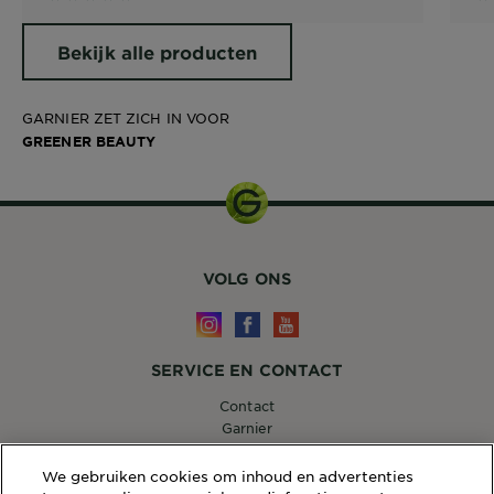
Bekijk alle producten
GARNIER ZET ZICH IN VOOR
GREENER BEAUTY
VOLG ONS
SERVICE EN CONTACT
Contact
Garnier
14, RUE ROYALE 75008 PARIS
[email protected]
We gebruiken cookies om inhoud en advertenties