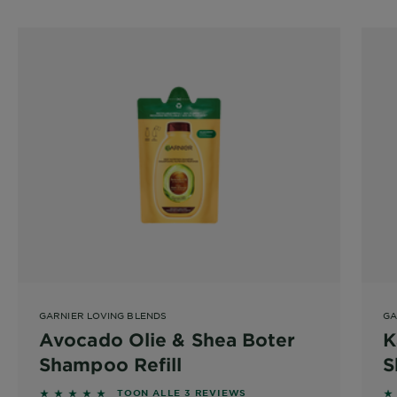
GARNIER LOVING BLENDS
GA
Avocado Olie & Shea Boter
K
Shampoo Refill
S
5 out of 5 stars based on reviews
4
TOON ALLE 3 REVIEWS