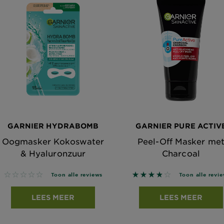
GARNIER HYDRABOMB
GARNIER PURE ACTIV
Oogmasker Kokoswater
Peel-Off Masker me
& Hyaluronzuur
Charcoal
No reviews
3.8333 out of 5 stars 
Toon alle reviews
Toon alle revi
LEES MEER
LEES MEER