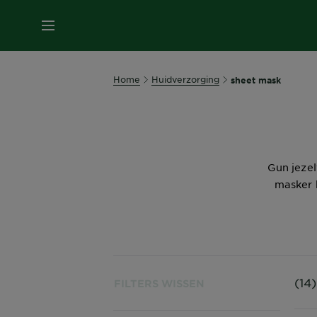
MENU
Home
Huidverzorging
sheet mask
Gun jeze
masker 
(14
FILTERS WISSEN