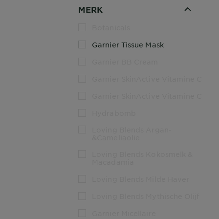
MERK
Botanicals
Garnier Tissue Mask
Garnier BB Cream
Garnier SkinActive Vitamine C
Garnier SkinActive Vitamine C
Hydrabomb
Loving Blends Argan-
&Cameliaolie
Loving Blends Kokosmelk &
Macadamia
Loving Blends Milde Haver
Loving Blends Mythische Olijf
Garnier Micellaire