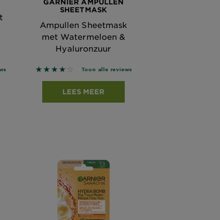
GARNIER AMPULLEN
SHEETMASK
t
Ampullen Sheetmask
met Watermeloen &
Hyaluronzuur
on reviews
4 out of 5 stars based on reviews
ews
Toon alle reviews
LEES MEER