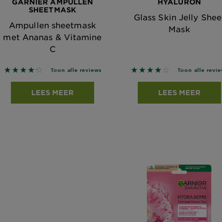
GARNIER AMPULLEN
HYALURON
SHEETMASK
Glass Skin Jelly Shee
Ampullen sheetmask
Mask
met Ananas & Vitamine
C
4.25 out of 5 stars based on reviews
4 out of 5 stars based 
Toon alle reviews
Toon alle revi
LEES MEER
LEES MEER