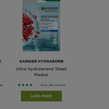
E
GARNIER HYDRABOMB
t
Ultra Hydraterend Sheet
Masker
based on reviews
4.0794 out of 5 stars based on reviews
ews
Toon alle reviews
LEES MEER