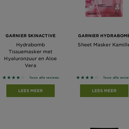
GARNIER SKINACTIVE
GARNIER HYDRABOM
Hydrabomb
Sheet Masker Kamill
Tissuemasker met
Hyaluronzuur en Aloe
Vera
4 out of 5 stars based on reviews
4 out of 5 stars based 
Toon alle reviews
Toon alle revi
LEES MEER
LEES MEER