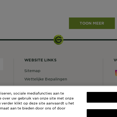
TOON MEER
WEBSITE LINKS
V
Sitemap
Wettelijke Bepalingen
Privacybeleid
S
seren, sociale mediafuncties aan te
Cookiebeleid
C
e over uw gebruik van onze site met onze
 verder klikt op deze site aanvaardt u het
Algemene Voorwaarden Reviews
G
en Recensies
 maat aan te bieden door ons of door
1