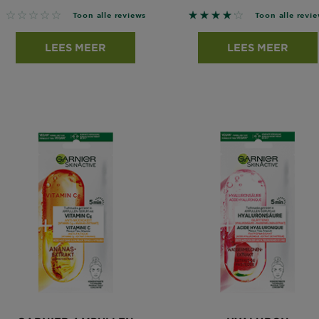
No reviews
4.234 out of 5 stars b
Toon alle reviews
Toon alle revi
LEES MEER
LEES MEER