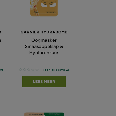
B
GARNIER HYDRABOMB
e
Oogmasker
Sinaasappelsap &
Hyaluronzuur
on reviews
No reviews
ews
Toon alle reviews
LEES MEER