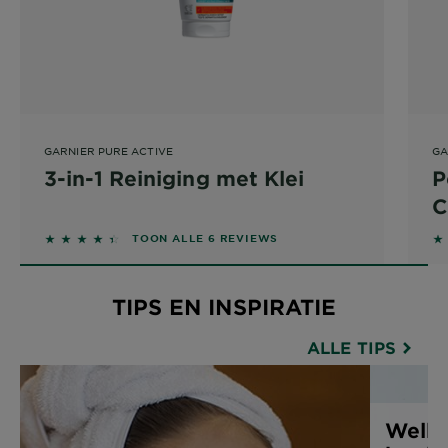
GARNIER PURE ACTIVE
GA
3-in-1 Reiniging met Klei
P
C
4.3333 out of 5 stars based on reviews
3
TOON ALLE 6 REVIEWS
TIPS EN INSPIRATIE
ALLE TIPS
Welke