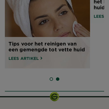
het b
huidt
LEES A
Tips voor het reinigen van
een gemengde tot vette huid
LEES ARTIKEL
SLIDE 1
SLIDE 2