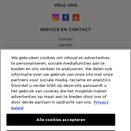
VOLG ONS
SERVICE EN CONTACT
Contact
Garnier
14, RUE ROYALE 75008 PARIS
[email protected]
We gebruiken cookies om inhoud en advertenties
te personaliseren, sociale mediafuncties aan te
bieden en ons verkeer te analyseren. We delen ook
informatie over uw gebruik van onze site met onze
partners voor sociale media, reclame en analytics.
WEBSITE LINKS
Doordat u verder klikt op deze site aanvaardt u
Sitemap
het gebruik van cookies die het mogelijk maken
advertenties op maat aan te bieden door ons of
Wettelijke Bepalingen
door derde partijen in opdracht van ons.
Privacy
Privacybeleid
beleid
Cookiebeleid
Algemene Voorwaarden Reviews en Recensies
Alle cookies accepteren