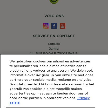
VOLG ONS
SERVICE EN CONTACT
Contact
Garnier
14, RUE ROYALE 75008 PARIS
[email protected]
We gebruiken cookies om inhoud en advertenties
te personaliseren, sociale mediafuncties aan te
bieden en ons verkeer te analyseren. We delen ook
informatie over uw gebruik van onze site met onze
WEBSITE LINKS
partners voor sociale media, reclame en analytics.
Doordat u verder klikt op deze site aanvaardt u het
Sitemap
gebruik van cookies die het mogelijk maken
Wettelijke Bepalingen
advertenties op maat aan te bieden door ons of
Privacybeleid
door derde partijen in opdracht van ons.
Privacy
Cookiebeleid
beleid
Algemene Voorwaarden Reviews en Recensies