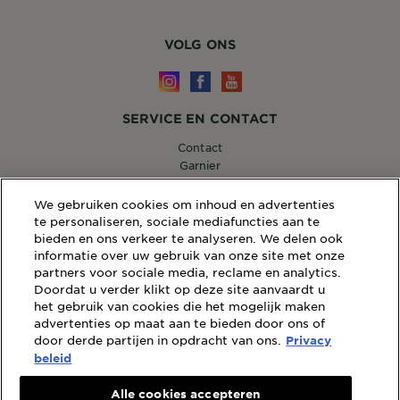
VOLG ONS
SERVICE EN CONTACT
Contact
Garnier
14, RUE ROYALE 75008 PARIS
[email protected]
We gebruiken cookies om inhoud en advertenties
te personaliseren, sociale mediafuncties aan te
bieden en ons verkeer te analyseren. We delen ook
informatie over uw gebruik van onze site met onze
partners voor sociale media, reclame en analytics.
WEBSITE LINKS
Doordat u verder klikt op deze site aanvaardt u
Sitemap
het gebruik van cookies die het mogelijk maken
Wettelijke Bepalingen
advertenties op maat aan te bieden door ons of
door derde partijen in opdracht van ons.
Privacybeleid
Privacy
Cookiebeleid
beleid
Algemene Voorwaarden Reviews en Recensies
Alle cookies accepteren