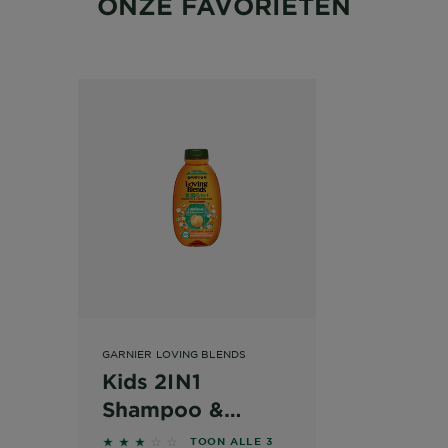
ONZE FAVORIETEN
GARNIER LOVING BLENDS
Kids 2IN1
r
Shampoo &
Conditioner
3 out of 5 stars based on reviews
TOON ALLE 3