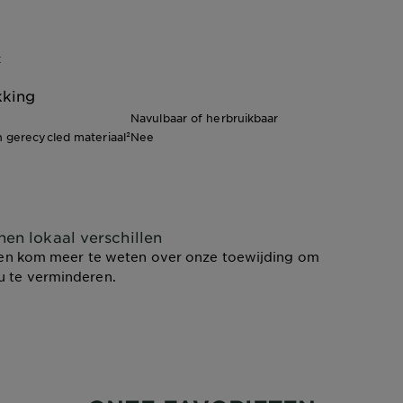
k
kking
Navulbaar of herbruikbaar
 gerecycled materiaal²
Nee
nen lokaal verschillen
en kom meer te weten over onze toewijding om
u te verminderen.