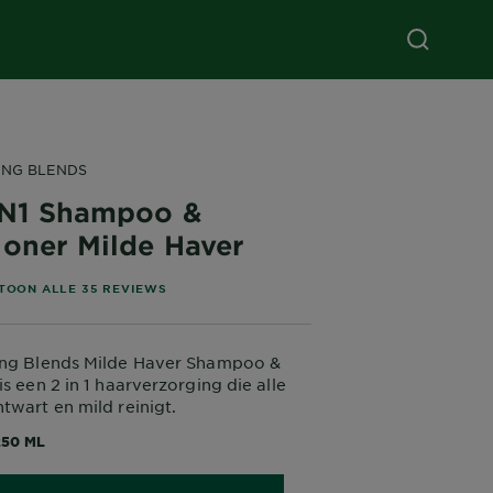
ING BLENDS
IN1 Shampoo &
ioner Milde Haver
of 5 stars based on reviews
TOON ALLE 35 REVIEWS
ing Blends Milde Haver Shampoo &
s een 2 in 1 haarverzorging die alle
twart en mild reinigt.
250 ML