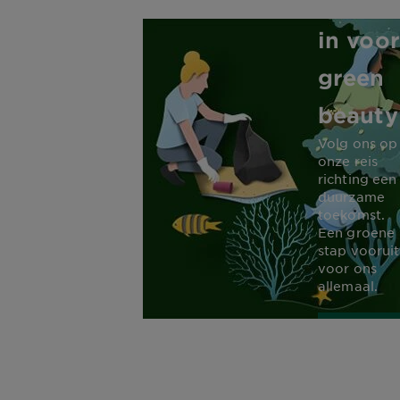
zet zic
in voor
green
beauty
Volg ons op
onze reis
richting een
duurzame
toekomst.
Een groene
stap vooruit
voor ons
allemaal.
ONTD
MEE