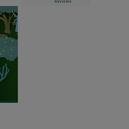
h
REVIEWS
Abrikoos &
Katoenbloesem
EK
R
250 ml