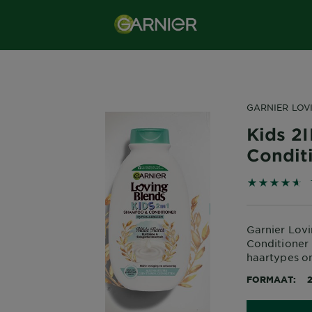
GARNIER LOV
Kids 2
Condit
4.6286 out 
Garnier Lov
Conditioner i
haartypes on
FORMAAT