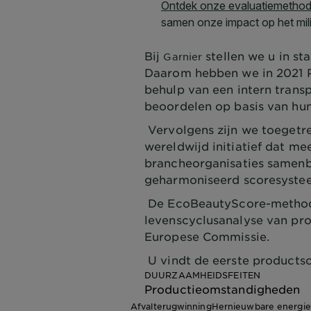
Bij
stellen we u in s
Garnier
Daarom hebben we in 2021 P
behulp van een intern tran
beoordelen op basis van hu
Vervolgens zijn we toegetr
wereldwijd initiatief dat m
brancheorganisaties samen
geharmoniseerd scoresyste
De EcoBeautyScore-methodo
levenscyclusanalyse van pro
Europese Commissie.
U vindt de eerste productsc
DUURZAAMHEIDSFEITEN
Productieomstandigheden
Afvalterugwinning
Hernieuwbare energie