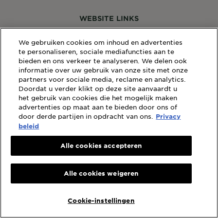
WEBSITE LINKS
Sitemap
We gebruiken cookies om inhoud en advertenties
Wettelijke Bepalingen
te personaliseren, sociale mediafuncties aan te
Privacybeleid
bieden en ons verkeer te analyseren. We delen ook
Cookiebeleid
informatie over uw gebruik van onze site met onze
Algemene Voorwaarden Reviews en Recensies
partners voor sociale media, reclame en analytics.
Doordat u verder klikt op deze site aanvaardt u
het gebruik van cookies die het mogelijk maken
advertenties op maat aan te bieden door ons of
Landen
door derde partijen in opdracht van ons.
Landen
Privacy
beleid
©2020 Garnier
Alle cookies accepteren
Alle cookies weigeren
Cookie-instellingen