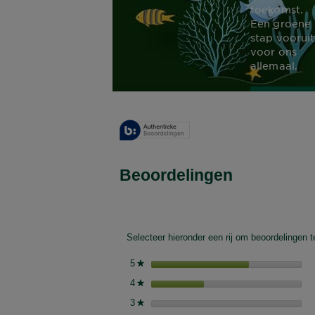
toekomst.
Een groene
stap vooruit
voor ons
allemaal.
ONTD
MEE
Beoordelingen
Overzicht van scores
Selecteer hieronder een rij om beoordelingen te
5
sterren
★
4
sterren
★
3
sterren
★