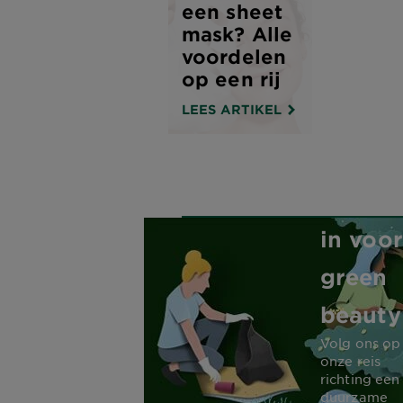
een sheet
mask? Alle
voordelen
op een rij
LEES ARTIKEL
Garnie
zet zic
in voor
green
beauty
Volg ons op
onze reis
richting ee
duurzame