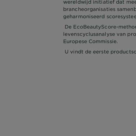
wereldwijd initiatief dat m
brancheorganisaties samen
geharmoniseerd scoresyste
De EcoBeautyScore-methodo
levenscyclusanalyse van pro
Europese Commissie.
U vindt de eerste productsc