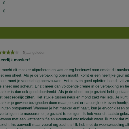
0 beoordelingen met 2 sterren.
Selecteer om beoordelingen te filteren met 2 sterren.
0
0 beoordelingen met 1 ster.
Selecteer om beoordelingen met 1 ster te filteren.
0
★★★★★
★★★★★
·
5 jaar geleden
eerlijk masker!
an
k mocht dit masker uitproberen en was er erg benieuwd naar omdat dit masker
terren.
et een sheet. Als je de verpakking open maakt, komt er een heerlijke geur ui
heet moet je voorzichtig openvouwen. Het is even goed opletten hoe dit zit zo
e sheet niet scheurt. Er zit meer dan voldoende crème in de verpakking en he
asker is dan ook goed doordrenkt. Als je de sheet op je gezicht hebt geplaatst,
et best redelijk zitten. Het stukje tussen neus en mond zakt wel iets. Je kunt 
asker je gewone bezigheden doen maar je kunt er natuurlijk ook even heerlijk
inuten ontspannen! Wanneer je het masker eraf haalt, kun je ervoor kiezen o
vertollige in te masseren of je gezicht te reinigen. Ik heb voor dit laatste geko
ewoon met een wattenschijfje en eventueel wat micelair water. Ik merk dat mi
ezicht fris aanvoelt maar vooral erg zacht is! Ik heb met de weerswisseling alti