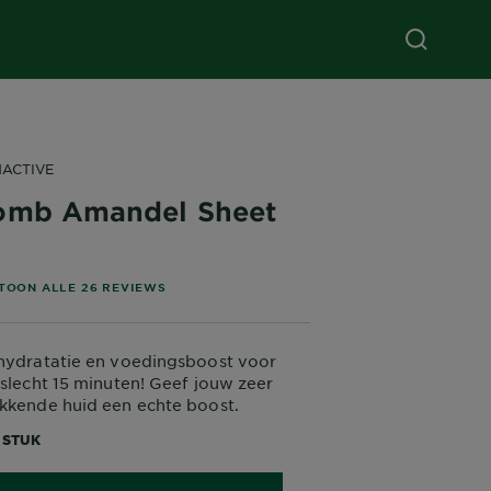
NACTIVE
omb Amandel Sheet
4.6538 out of 5 stars based on reviews
TOON ALLE 26 REVIEWS
 hydratatie en voedingsboost voor
 slecht 15 minuten! Geef jouw zeer
kkende huid een echte boost.
1 STUK