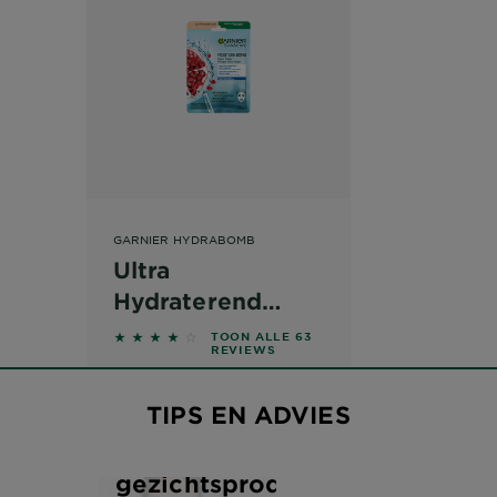
GARNIER HYDRABOMB
Ultra
Hydraterend
Sheet Masker
4.0794 out of 5 stars based on reviews
TOON ALLE 63
REVIEWS
TIPS EN ADVIES
Welke
gezichtsproducten