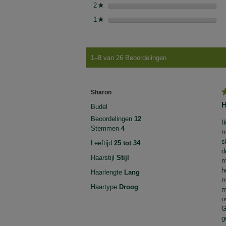
2
sterren
★
1
sterren
★
1–8 van 26 Beoordelingen
Sharon
4
H
Budel
v
Beoordelingen
12
5
I
Stemmen
4
s
m
s
Leeftijd
25 tot 34
d
Haarstijl
Stijl
m
h
Haarlengte
Lang
m
Haartype
Droog
m
o
G
g