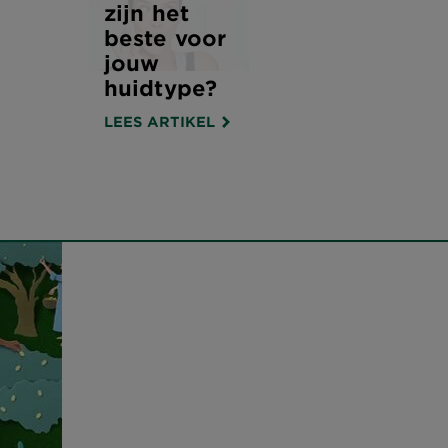
zijn het
beste voor
jouw
huidtype?
LEES ARTIKEL
r
h
n