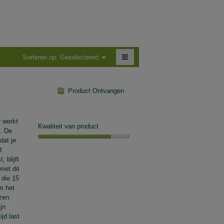
scorewaarde
5.
is
4.7
van
5.
≡
Menu
Sorteren op:
Geselecteerd
▼
Als
je
op
de
⊞
Product Ontvangen
volgende
knop
klikt,
wordt
 werkt
de
Kwaliteit van product
onderstaande
t. De
inhoud
dat je
bijgewerkt
Kwaliteit
t
van
 blijft
product,
met dit
4
 die 15
van
m het
5
zen.
jn
jd last