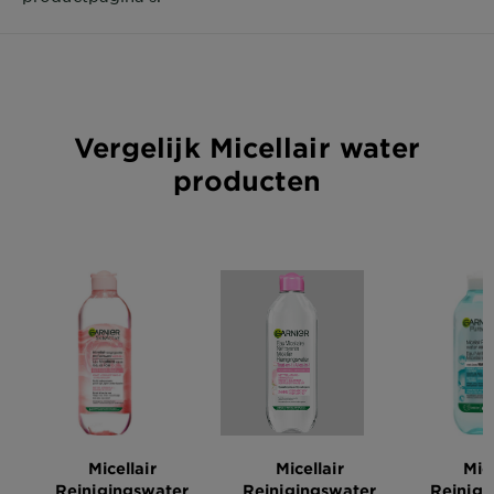
Vergelijk Micellair water
producten
Micellair
Micellair
Mice
Reinigingswater
Reinigingswater
Reinigi