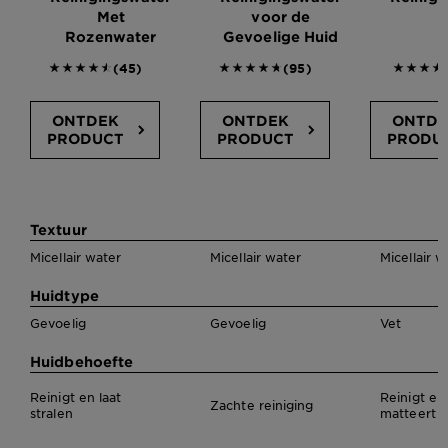
Met
voor de
Rozenwater
Gevoelige Huid
4.5778 outof 5 stars reviews
4.6526 outof 5 stars review
4.5556
(45)
(95)
ONTDEK
ONTDEK
ONTDE
PRODUCT
PRODUCT
PRODU
Vergelijk Micellair water producten
Textuur
Micellair water
Micellair water
Micellair w
Huidtype
Gevoelig
Gevoelig
Vet
Huidbehoefte
Reinigt en laat
Reinigt en
Zachte reiniging
stralen
matteert