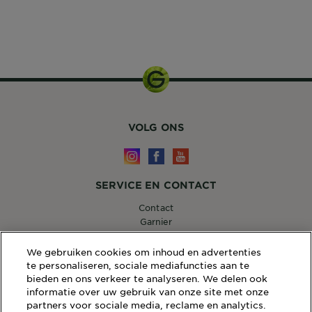
400 ml
VOLG ONS
SERVICE EN CONTACT
Contact
Garnier
14, RUE ROYALE 75008 PARIS
[email protected]
We gebruiken cookies om inhoud en advertenties
te personaliseren, sociale mediafuncties aan te
bieden en ons verkeer te analyseren. We delen ook
informatie over uw gebruik van onze site met onze
partners voor sociale media, reclame en analytics.
WEBSITE LINKS