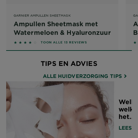
GARNIER AMPULLEN SHEETMASK
GA
Ampullen Sheetmask met
A
Watermeloen & Hyaluronzuur
B
4 out of 5 stars based on reviews
4
TOON ALLE 13 REVIEWS
TIPS EN ADVIES
ALLE HUIDVERZORGING TIPS
Welk 
welke
het...
LEES A