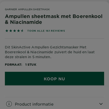
GARNIER AMPULLEN SHEETMASK
Ampullen sheetmask met Boerenkool
& Niacinamide
4.5528 out of 5 stars based on reviews
TOON ALLE 161 REVIEWS
Dit SkinActive Ampullen Gezichtsmasker Met
Boerenkool & Niacinamide zuivert de huid en laat
deze stralen in 5 minuten.
FORMAAT
1 STUK
KOOP NU
Product informatie