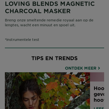
LOVING BLENDS MAGNETIC
CHARCOAL MASKER
Breng onze smeltende remedie royaal aan op de
lengtes, wacht een minuut en spoel uit.
*Instrumentele test
TIPS EN TRENDS
ONTDEK MEER
Hoofd
gevoe
hoofd
LEES A