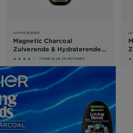
LOVING BLENDS
LO
Magnetic Charcoal
M
Zuiverende & Hydraterende
Z
Shampoo
C
3.7308 out of 5 stars based on reviews
3
TOON ALLE 26 REVIEWS