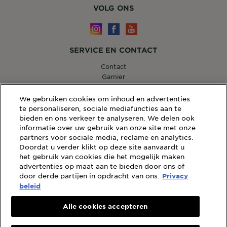
VOLG ONS
SERVICE EN CONTACT
Contact
Garnier
14, RUE ROYALE 75008 PARIS
[email protected]
We gebruiken cookies om inhoud en advertenties
te personaliseren, sociale mediafuncties aan te
bieden en ons verkeer te analyseren. We delen ook
informatie over uw gebruik van onze site met onze
partners voor sociale media, reclame en analytics.
WEBSITE LINKS
Doordat u verder klikt op deze site aanvaardt u
Sitemap
het gebruik van cookies die het mogelijk maken
advertenties op maat aan te bieden door ons of
Wettelijke Bepalingen
door derde partijen in opdracht van ons.
Privacy
Privacybeleid
beleid
Cookiebeleid
Algemene Voorwaarden Reviews en Recensies
Alle cookies accepteren