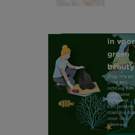
Garnie
zet zic
in voor
green
beauty
Volg ons op
onze reis
richting een
duurzame
toekomst.
Een groene
stap vooruit
voor ons
allemaal.