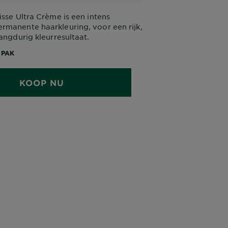
isse Ultra Crème is een intens
manente haarkleuring, voor een rijk,
langdurig kleurresultaat.
 PAK
KOOP NU