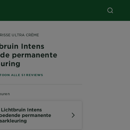
RISSE ULTRA CRÈME
bruin Intens
de permanente
euring
of 5 stars based on reviews
TOON ALLE 51 REVIEWS
euren
 Lichtbruin Intens
oedende permanente
aarkleuring