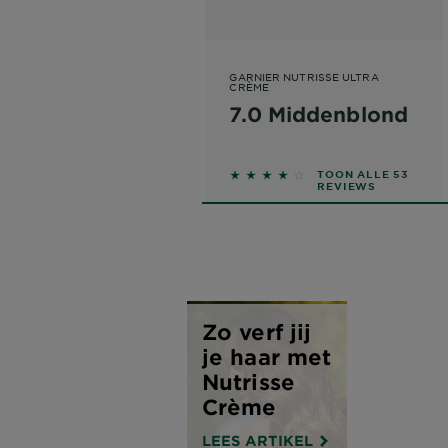
GARNIER NUTRISSE ULTRA
CRÈME
7.0 Middenblond
3.8491 out of 5 stars based
TOON ALLE 53
REVIEWS
Zo verf jij
je haar met
Nutrisse
Crème
LEES ARTIKEL