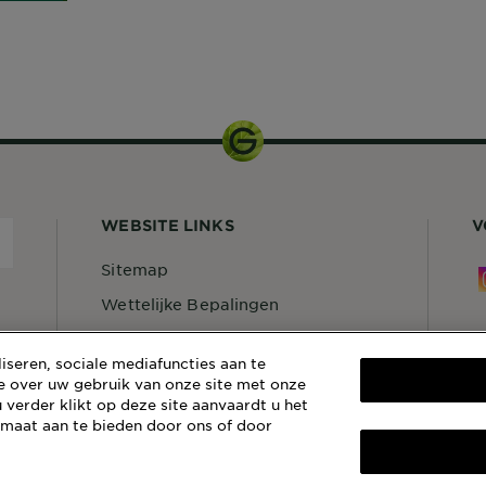
EK
R
1 pak
WEBSITE LINKS
V
Sitemap
Wettelijke Bepalingen
Privacybeleid
S
seren, sociale mediafuncties aan te
Cookiebeleid
C
e over uw gebruik van onze site met onze
 verder klikt op deze site aanvaardt u het
Algemene Voorwaarden Reviews
G
en Recensies
 maat aan te bieden door ons of door
1