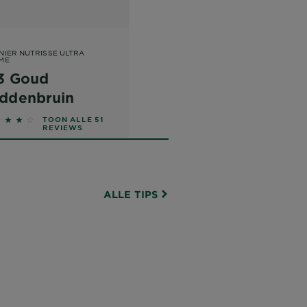
NIER NUTRISSE ULTRA
ME
3 Goud
ddenbruin
608 out of 5 stars based on reviews
TOON ALLE 51
REVIEWS
ALLE TIPS