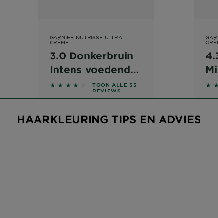
GARNIER NUTRISSE ULTRA
GAR
CRÈME
CRÈ
3.0 Donkerbruin
4.
Intens voedende
Mi
permanente
 on reviews
4.0182 out of 5 stars based on reviews
3.9
TOON ALLE 55
REVIEWS
haarkleuring
HAARKLEURING TIPS EN ADVIES