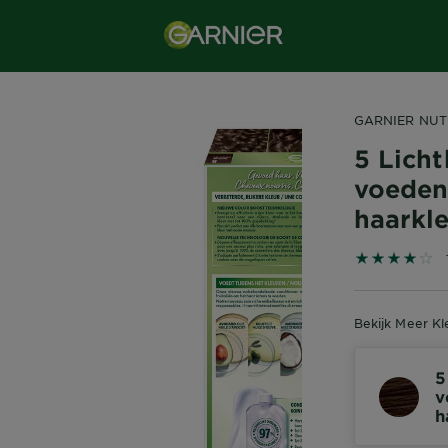
GARNIER NUT
5 Licht
voeden
haarkl
3.9608 out 
Bekijk Meer Kl
5
v
h