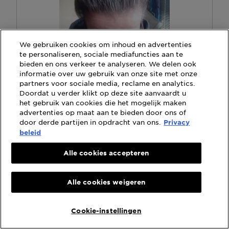
We gebruiken cookies om inhoud en advertenties
te personaliseren, sociale mediafuncties aan te
bieden en ons verkeer te analyseren. We delen ook
informatie over uw gebruik van onze site met onze
partners voor sociale media, reclame en analytics.
V
F
Doordat u verder klikt op deze site aanvaardt u
o
o
het gebruik van cookies die het mogelijk maken
o
t
advertenties op maat aan te bieden door ons of
r
o
door derde partijen in opdracht van ons.
Privacy
h
M
beleid
e
e
t
t
Alle cookies accepteren
g
d
e
e
b
z
Scroll t
Alle cookies weigeren
r
e
u
a
i
c
Cookie-instellingen
k
t
i