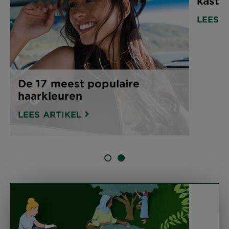
kasta
LEES A
De 17 meest populaire
haarkleuren
LEES ARTIKEL
SLIDE 1
SLIDE 2