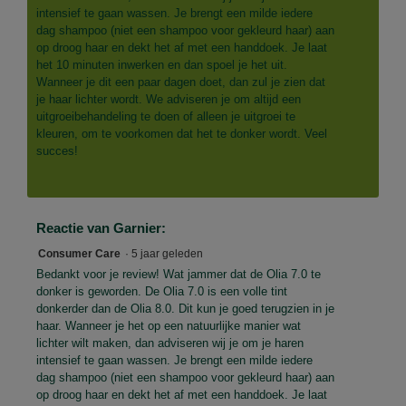
intensief te gaan wassen. Je brengt een milde iedere
dag shampoo (niet een shampoo voor gekleurd haar) aan
op droog haar en dekt het af met een handdoek. Je laat
het 10 minuten inwerken en dan spoel je het uit.
Wanneer je dit een paar dagen doet, dan zul je zien dat
je haar lichter wordt. We adviseren je om altijd een
uitgroeibehandeling te doen of alleen je uitgroei te
kleuren, om te voorkomen dat het te donker wordt. Veel
succes!
Reactie van Garnier:
Consumer Care
·
5 jaar geleden
Bedankt voor je review! Wat jammer dat de Olia 7.0 te
donker is geworden. De Olia 7.0 is een volle tint
donkerder dan de Olia 8.0. Dit kun je goed terugzien in je
haar. Wanneer je het op een natuurlijke manier wat
lichter wilt maken, dan adviseren wij je om je haren
intensief te gaan wassen. Je brengt een milde iedere
dag shampoo (niet een shampoo voor gekleurd haar) aan
op droog haar en dekt het af met een handdoek. Je laat