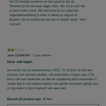
het 10 minuten inwerken en dan spoel je het uit.
Wanneer je dit een paar dagen doet, dan zul je zien dat
je haar lichter wordt. We adviseren je om altijd een
uitgroeibehandeling te doen of alleen je uitgroei te
kleuren, om te voorkomen dat het te donker wordt. Veel
succes!
★★★★★
★★★★★
2
anne 123456789
·
5 jaar geleden
van
kleur valt tegen
5
sterren.
ten eerste zijn de handschoenen VEEL TE KLEIN ( ik ben een
persoon met normale handen, niet extra dikke vingers dus !) De
kleur valt veel donkerder uit dan de verpakking doet vermoeden !!
Verder heb ik met andere merken ook goede resultaten gehad, dus
zo bijzonder is deze haarverf ook weer niet.
Beveelt dit product aan
✘
Nee