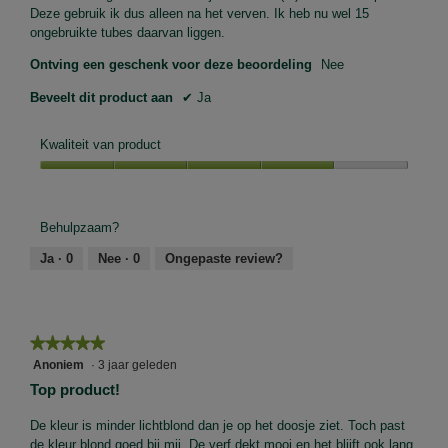
Deze gebruik ik dus alleen na het verven. Ik heb nu wel 15
ongebruikte tubes daarvan liggen.
Ontving een geschenk voor deze beoordeling
Nee
Beveelt dit product aan
✔
Ja
Kwaliteit van product
Kwaliteit
van
product,
Behulpzaam?
4
van
Ja ·
0
Nee ·
0
Ongepaste review?
5
★★★★★
★★★★★
5
Anoniem
·
3 jaar geleden
van
Top product!
5
sterren.
De kleur is minder lichtblond dan je op het doosje ziet. Toch past
de kleur blond goed bij mij. De verf dekt mooi en het blijft ook lang