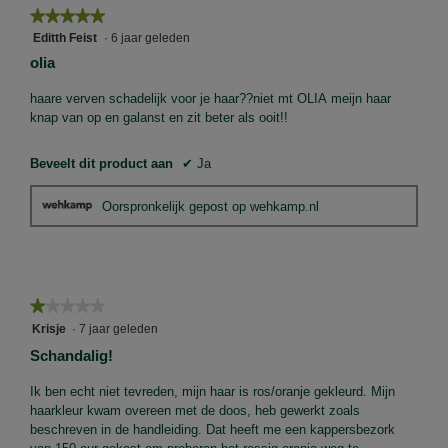
★★★★★
★★★★★
5
Editth Feist
·
6 jaar geleden
van
olia
5
sterren.
haare verven schadelijk voor je haar??niet mt OLIA meijn haar
knap van op en galanst en zit beter als ooit!!
Beveelt dit product aan
✔
Ja
Oorspronkelijk gepost op wehkamp.nl
★★★★★
★★★★★
1
Krisje
·
7 jaar geleden
van
Schandalig!
5
sterren.
Ik ben echt niet tevreden, mijn haar is ros/oranje gekleurd. Mijn
haarkleur kwam overeen met de doos, heb gewerkt zoals
beschreven in de handleiding. Dat heeft me een kappersbezork