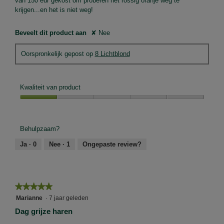
van 150 eur gekost om proberen het rossig oranje weg te
krijgen...en het is niet weg!
Beveelt dit product aan
✘
Nee
Oorspronkelijk gepost op
8 Lichtblond
Kwaliteit van product
Kwaliteit
van
product,
Behulpzaam?
1
van
Ja ·
0
Nee ·
1
Ongepaste review?
5
★★★★★
★★★★★
5
Marianne
·
7 jaar geleden
van
Dag grijze haren
5