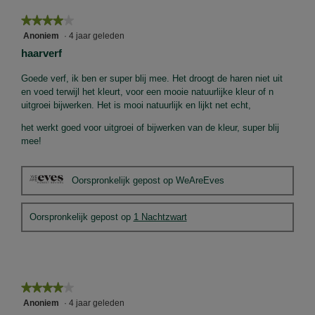
★★★★★
★★★★★
4
Anoniem
·
4 jaar geleden
van
haarverf
5
sterren.
Goede verf, ik ben er super blij mee. Het droogt de haren niet uit
en voed terwijl het kleurt, voor een mooie natuurlijke kleur of n
uitgroei bijwerken. Het is mooi natuurlijk en lijkt net echt,
het werkt goed voor uitgroei of bijwerken van de kleur, super blij
mee!
Oorspronkelijk gepost op WeAreEves
Oorspronkelijk gepost op
1 Nachtzwart
★★★★★
★★★★★
4
Anoniem
·
4 jaar geleden
van