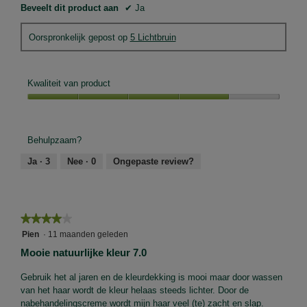
Beveelt dit product aan
✔
Ja
Oorspronkelijk gepost op
5 Lichtbruin
Kwaliteit van product
Kwaliteit
van
product,
Behulpzaam?
4
van
Ja ·
3
Nee ·
0
Ongepaste review?
5
★★★★★
★★★★★
4
Pien
·
11 maanden geleden
van
Mooie natuurlijke kleur 7.0
5
sterren.
Gebruik het al jaren en de kleurdekking is mooi maar door wassen
van het haar wordt de kleur helaas steeds lichter. Door de
nabehandelingscreme wordt mijn haar veel (te) zacht en slap.