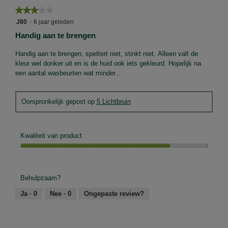
★★★★★
★★★★★
3
J80
·
6 jaar geleden
van
Handig aan te brengen
5
sterren.
Handig aan te brengen, spettert niet, stinkt niet. Alleen valt de
kleur wel donker uit en is de huid ook iets gekleurd. Hopelijk na
een aantal wasbeurten wat minder...
Oorspronkelijk gepost op
5 Lichtbruin
Kwaliteit van product
Kwaliteit
van
product,
Behulpzaam?
4
van
Ja ·
0
Nee ·
0
Ongepaste review?
5