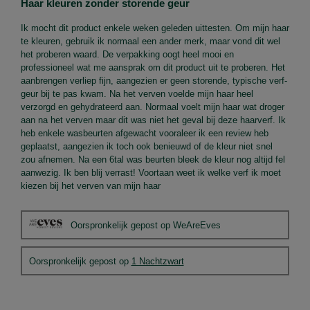
Haar kleuren zonder storende geur
5
sterren.
Ik mocht dit product enkele weken geleden uittesten. Om mijn haar
te kleuren, gebruik ik normaal een ander merk, maar vond dit wel
het proberen waard. De verpakking oogt heel mooi en
professioneel wat me aansprak om dit product uit te proberen. Het
aanbrengen verliep fijn, aangezien er geen storende, typische verf-
geur bij te pas kwam. Na het verven voelde mijn haar heel
verzorgd en gehydrateerd aan. Normaal voelt mijn haar wat droger
aan na het verven maar dit was niet het geval bij deze haarverf. Ik
heb enkele wasbeurten afgewacht vooraleer ik een review heb
geplaatst, aangezien ik toch ook benieuwd of de kleur niet snel
zou afnemen. Na een 6tal was beurten bleek de kleur nog altijd fel
aanwezig. Ik ben blij verrast! Voortaan weet ik welke verf ik moet
kiezen bij het verven van mijn haar
Oorspronkelijk gepost op WeAreEves
Oorspronkelijk gepost op
1 Nachtzwart