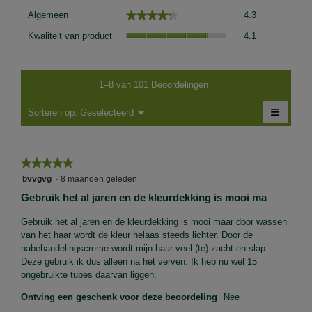
Algemeen,
★★★★★
★★★★★
Algemeen
4.3
gemiddelde
Kwaliteit
scorewaarde
Kwaliteit van product
4.1
van
is
product,
4.3
gemiddelde
van
scorewaarde
1–8 van 101 Beoordelingen
5.
is
≡
4.1
Menu
Sorteren op:
Geselecteerd
▼
van
Als
5.
je
op
de
★★★★★
★★★★★
volgen
knop
5
bvvgvg
·
8 maanden geleden
klikt,
van
wordt
Gebruik het al jaren en de kleurdekking is mooi ma
de
5
onders
sterren.
Gebruik het al jaren en de kleurdekking is mooi maar door wassen
inhoud
bijgewe
van het haar wordt de kleur helaas steeds lichter. Door de
nabehandelingscreme wordt mijn haar veel (te) zacht en slap.
Deze gebruik ik dus alleen na het verven. Ik heb nu wel 15
ongebruikte tubes daarvan liggen.
Ontving een geschenk voor deze beoordeling
Nee