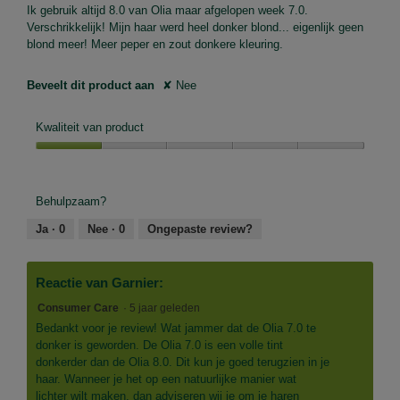
sterren.
Ik gebruik altijd 8.0 van Olia maar afgelopen week 7.0.
Verschrikkelijk! Mijn haar werd heel donker blond... eigenlijk geen
blond meer! Meer peper en zout donkere kleuring.
Beveelt dit product aan
✘
Nee
Kwaliteit van product
Kwaliteit
van
product,
Behulpzaam?
1
van
Ja ·
0
Nee ·
0
Ongepaste review?
5
Reactie van Garnier:
Consumer Care
·
5 jaar geleden
Bedankt voor je review! Wat jammer dat de Olia 7.0 te
donker is geworden. De Olia 7.0 is een volle tint
donkerder dan de Olia 8.0. Dit kun je goed terugzien in je
haar. Wanneer je het op een natuurlijke manier wat
lichter wilt maken, dan adviseren wij je om je haren