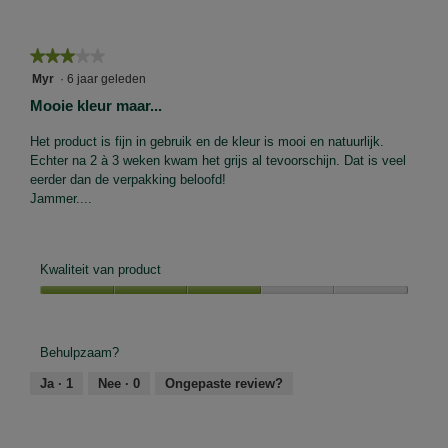
★★★★★
★★★★★
3
Myr
·
6 jaar geleden
van
Mooie kleur maar...
5
sterren.
Het product is fijn in gebruik en de kleur is mooi en natuurlijk.
Echter na 2 à 3 weken kwam het grijs al tevoorschijn. Dat is veel
eerder dan de verpakking beloofd!
Jammer....
Kwaliteit van product
Kwaliteit
van
product,
Behulpzaam?
3
van
Ja ·
1
Nee ·
0
Ongepaste review?
5