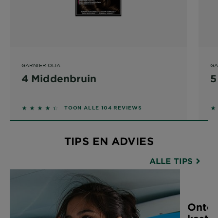
GARNIER OLIA
GA
4 Middenbruin
5
4.3077 out of 5 stars based on reviews
TOON ALLE 104 REVIEWS
TIPS EN ADVIES
ALLE TIPS
Ontde