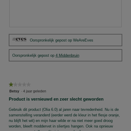
B
F
e
o
Oorspronkelijk gepost op WeAreEves
o
t
o
o
r
M
Oorspronkelijk gepost op
4 Middenbruin
d
e
e
t
l
d
i
e
n
z
★★★★★
★★★★★
g
e
1
f
a
Betsy
·
4 jaar geleden
van
o
c
Product is vernieuwd en zeer slecht geworden
5
t
t
sterren.
o
i
Gebruik dit product (Olia 6.0) al jaren naar tevredenheid. Nu is de
1
e
samenstelling veranderd (eerder werd de kleur in het flesje oranje,
.
o
nu blijft het wit) en mijn haar wilde er na niet meer goed droog
p
worden, bleeft moddervet in sliertjes hangen. Ook na opnieuw
e