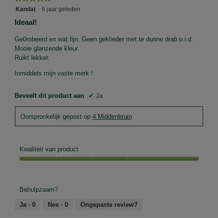
5
Kandat
·
6 jaar geleden
van
Ideaal!
5
sterren.
Ge0robeerd en wat fijn. Geen geklieder met te dunne drab o.i.d.
Mooie glanzende kleur.
Ruikt lekker.
Inmiddels mijn vaste merk !
Beveelt dit product aan
✔
Ja
Oorspronkelijk gepost op
4 Middenbruin
Kwaliteit van product
Kwaliteit
van
product,
Behulpzaam?
5
van
Ja ·
0
Nee ·
0
Ongepaste review?
5