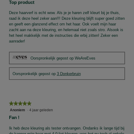
Top product
5
sterren.
Deze haarverf is echt wow. Als je je haren zelf kleurt bij je thuis,
raad ik deze heel zeker aan!!! Deze kleuring blijft super goed zitten
en geeft een glanzend effect om het haar. Ook voelt mijn haar
zacht aan na deze kleuring, en helemaal niet zoals stro. Alsook is
het heel makkelijk met de instructies die erbij zitten! Zeker een
aanrader!
Oorspronkelijk gepost op WeAreEves
Oorspronkelijk gepost op
3 Donkerbruin
★★★★★
★★★★★
5
Anoniem
·
4 jaar geleden
van
Fan !
5
sterren.
Ik heb deze kleuring als tester ontvangen. Ondanks ik lange tijd bij
de kapper mijn haar met 4.0 liet kleuren, was het nu toch al enkele