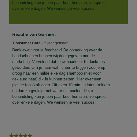
behandeling kun je een paar keer herhalen, verspreid
over enkele dagen. We wensen je veel succes!
Reactie van Garnier:
Consumer Care
·
5 jaar geleden
Dankjewel voor je feedback! De opmerking over de
handschoenen hebben wij doorgegeven aan de
marketing. Vervelend dat jouw haarkleur te donker is
geworden. Om je haar wat lichter te krijgen zou je op
droog haar een milde elke dag shampoo (niet voor
gekleurd haar) dik in kunnen zetten. Hier overheen
plastic folie/zak doen. Dit even 10 min. in laten trekken
en dan zorgvuldig met water uitspoelen. Deze
behandeling kun je een paar keer herhalen, verspreid
over enkele dagen. We wensen je veel succes!
★★★★★
★★★★★