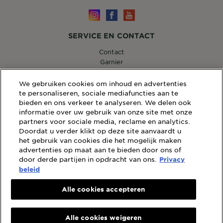
SERVICE EN CONTACT
Contact
Garnier
14, RUE ROYALE 75008 PARIS
consumercareNL@loreal.com
We gebruiken cookies om inhoud en advertenties
te personaliseren, sociale mediafuncties aan te
bieden en ons verkeer te analyseren. We delen ook
informatie over uw gebruik van onze site met onze
partners voor sociale media, reclame en analytics.
WEBSITE LINKS
Doordat u verder klikt op deze site aanvaardt u
Sitemap
het gebruik van cookies die het mogelijk maken
advertenties op maat aan te bieden door ons of
Wettelijke Bepalingen
door derde partijen in opdracht van ons.
Privacy
Privacybeleid
beleid
Cookiebeleid
Algemene Voorwaarden Reviews en Recensies
Alle cookies accepteren
Landen
Alle cookies weigeren