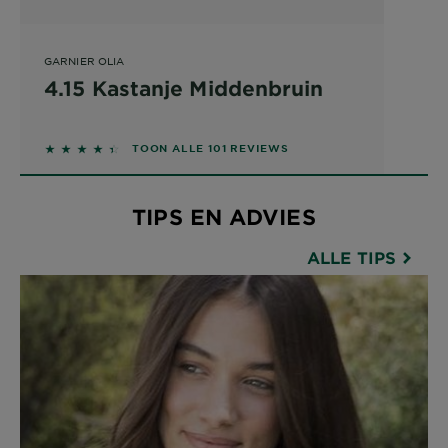
GARNIER OLIA
4.15 Kastanje Middenbruin
4.3267 out of 5 stars based on reviews
TOON ALLE 101 REVIEWS
TIPS EN ADVIES
ALLE TIPS