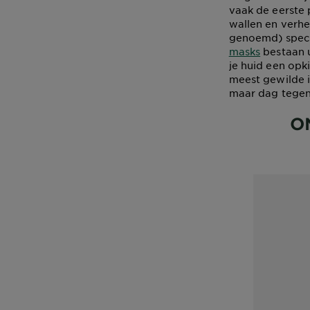
vaak de eerste 
wallen en verhe
genoemd) speci
masks
bestaan u
je huid een opki
meest gewilde i
maar dag tegen w
O