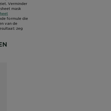
ziet. Verminder
 sheet mask
heet
nde formule die
en van de
sultaat: zeg
EN