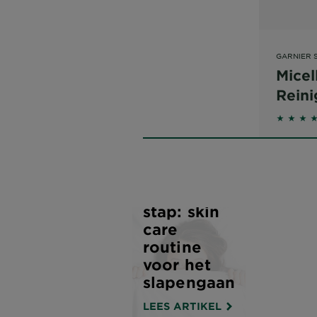
GARNIER 
Micel
Reini
in Ol
4.2881 
Stap voor
stap: skin
care
routine
voor het
slapengaan
LEES ARTIKEL