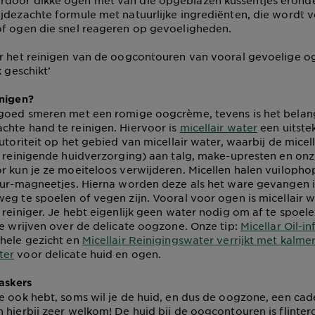
door dikke ogen met van die opgeblazen kussentjes eronder
jdezachte formule met natuurlijke ingrediënten, die wordt 
of ogen die snel reageren op gevoeligheden.
r het reinigen van de oogcontouren van vooral gevoelige oge
k geschikt’
inigen?
goed smeren met een romige oogcrème, tevens is het belang
hte hand te reinigen. Hiervoor is
micellair water
een uitste
utoriteit op het gebied van micellair water, waarbij de micell
e reinigende huidverzorging) aan talg, make-upresten en on
r kun je ze moeiteloos verwijderen. Micellen halen vuiloph
uur-magneetjes. Hierna worden deze als het ware gevangen i
eg te spoelen of vegen zijn. Vooral voor ogen is micellair 
 reiniger. Je hebt eigenlijk geen water nodig om af te spoel
te wrijven over de delicate oogzone. Onze tip:
Micellar Oil-i
hele gezicht en
Micellair Reinigingswater verrijkt met kalme
ter
voor delicate huid en ogen.
askers
e ook hebt, soms wil je de huid, en dus de oogzone, een cad
 hierbij zeer welkom! De huid bij de oogcontouren is flinterd