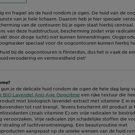
ig en fragiel als de huid rondom je ogen. De huid van de oo
unste van je hele lichaam. Daarom heb je hier speciale verz
herming van de contouren bij je ogen staat hierbij centraal
ans van deze huidstructuur, bescherming zodat vrije radicale
aakt door droge lucht) niet kunnen binnendringen. Oogprod
oogmasker speciaal voor de oogcontouren kunnen hierbij he
 huid bij de oogcontouren is flinterdun, dus het is vaak de e
huidveroudering en vermoeidheid ziet’
ème?
gun je de delicate huid rondom de ogen de hele dag lang vo
er BIO Lavendel Anti-Age Oogcrème
een rijke textuur die he
 product mixt biologisch lavendel-extract met vitamine E in e
ovendien tot rust brengt. Tevens beschermt dit product je 
ntioxidanten (zoals vitamine E) om vrije radicalen te bestrij
 veroorzaken. Vrije radicalen zijn schadelijke stoffen die vo
-straling of luchtverontreiniging. Een beautyroutine met
sproducten aangepast op de unieke wensen van de huid r