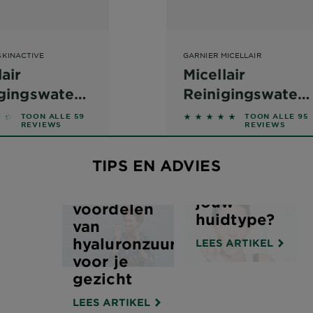
SKINACTIVE
GARNIER MICELLAIR
lair
Micellair
gingswater
Reinigingswater
ie
voor de
out of 5 stars based on reviews
4.6526 out of 5 stars 
TOON ALLE 59
TOON ALLE 95
REVIEWS
REVIEWS
Welke
Gevoelige Huid
gezichtsprodu
TIPS EN ADVIES
zijn het
beste voor
De
jouw
voordelen
huidtype?
van
hyaluronzuur
LEES ARTIKEL
voor je
gezicht
LEES ARTIKEL