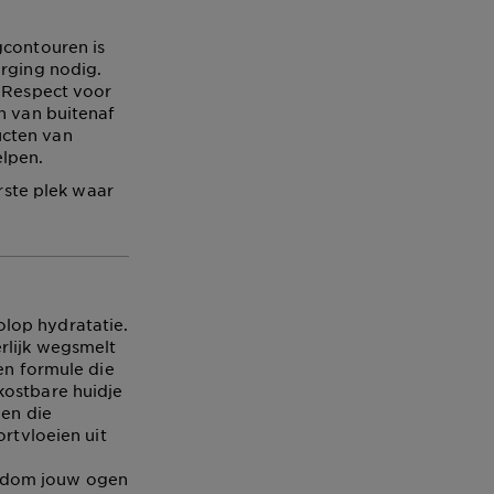
gcontouren is
orging nodig.
. Respect voor
n van buitenaf
ucten van
lpen.
erste plek waar
lop hydratatie.
erlijk wegsmelt
en formule die
kostbare huidje
den die
ortvloeien uit
ondom jouw ogen