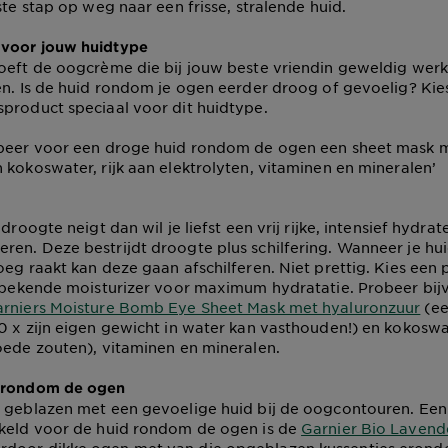
ste stap op weg naar een frisse, stralende huid.
voor jouw huidtype
oeft de oogcrème die bij jouw beste vriendin geweldig werkt
en. Is de huid rondom je ogen eerder droog of gevoelig? Kie
product speciaal voor dit huidtype.
obeer voor een droge huid rondom de ogen een sheet mask 
 kokoswater, rijk aan elektrolyten, vitaminen en mineralen’
 droogte neigt dan wil je liefst een vrij rijke, intensief hydra
en. Deze bestrijdt droogte plus schilfering. Wanneer je hu
oeg raakt kan deze gaan afschilferen. Niet prettig. Kies een
e bekende moisturizer voor maximum hydratatie. Probeer bi
rniers Moisture Bomb Eye Sheet Mask met hyaluronzuur
(ee
0 x zijn eigen gewicht in water kan vasthouden!) en kokoswat
oede zouten), vitaminen en mineralen.
 rondom de ogen
n geblazen met een gevoelige huid bij de oogcontouren. Een
kkeld voor de huid rondom de ogen is de
Garnier Bio Lavend