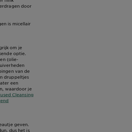
 flink
verdragen door
n is micellair
rijk om je
kende optie.
en (olie-
zuiverheden
opingen van de
n druppeltjes
water een
en, waardoor je
nfused Cleansing
rend
eautje geven.
un, dus het is