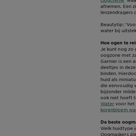
Oogcrème
waar
afnemen. Een zi
lenzendragers 
Beautytip: ‘Voo
water bij uitste
Hoe ogen te re
Je kunt nog zo 
oogzone met zac
Garnier is een a
deeltjes in dez
binden. Hierdoo
huid als miniat
die eenvoudig w
bijzonder milde
ook niet hoeft 
Water
voor het 
korenbloem wa
De beste oogm
Welk huidtype j
Oogmaskers zijn