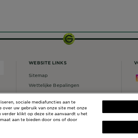
WEBSITE LINKS
V
Sitemap
Wettelijke Bepalingen
Privacybeleid
S
seren, sociale mediafuncties aan te
Cookiebeleid
C
e over uw gebruik van onze site met onze
 verder klikt op deze site aanvaardt u het
Algemene Voorwaarden Reviews
G
en Recensies
 maat aan te bieden door ons of door
1
[