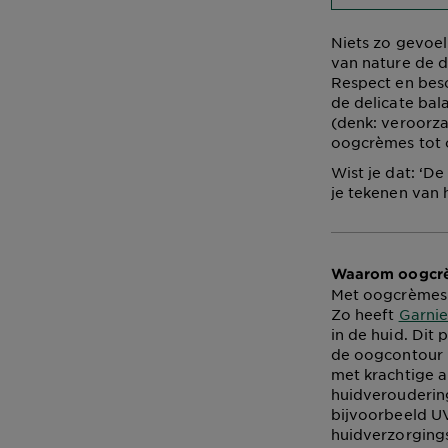
Niets zo gevoel
van nature de d
Respect en besc
de delicate bal
(denk: veroorz
oogcrèmes tot 
Wist je dat: ‘De
je tekenen van 
Waarom oogcr
Met oogcrèmes 
Zo heeft
Garni
in de huid. Dit
de oogcontour b
met krachtige a
huidveroudering
bijvoorbeeld UV
huidverzorging