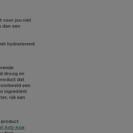
 voor jou niet
s dan een
met hydraterend
terende
id droog en
 product dat
jvoorbeeld een
n ingrediënt
er, rijk aan
 product
el Anti-Age