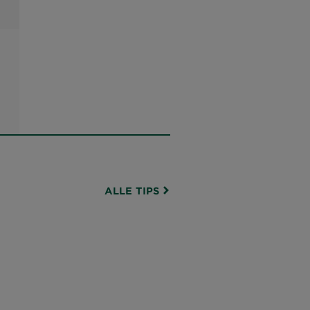
based on reviews
cten
ALLE TIPS