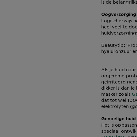
is de belangrijk
Oogverzorging 
Logischerwijs h
heel veel te do
huidverzorgings
Beautytip: ‘Pr
hyaluronzuur en
Als je huid naar
oogcrème prober
geïrriteerd gen
dikker is dan j
masker zoals
Ga
dat tot wel 100
elektrolyten (g
Gevoelige huid
Het is oppasse
speciaal ontwi