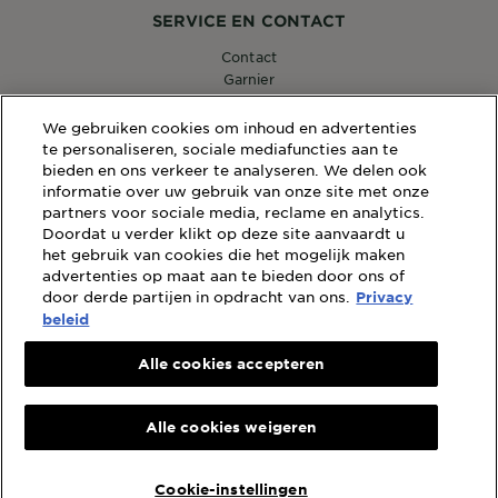
SERVICE EN CONTACT
Contact
Garnier
14, RUE ROYALE 75008 PARIS
consumercareNL@loreal.com
We gebruiken cookies om inhoud en advertenties
te personaliseren, sociale mediafuncties aan te
bieden en ons verkeer te analyseren. We delen ook
informatie over uw gebruik van onze site met onze
partners voor sociale media, reclame en analytics.
WEBSITE LINKS
Doordat u verder klikt op deze site aanvaardt u
Sitemap
het gebruik van cookies die het mogelijk maken
Wettelijke Bepalingen
advertenties op maat aan te bieden door ons of
door derde partijen in opdracht van ons.
Privacybeleid
Privacy
Cookiebeleid
beleid
Algemene Voorwaarden Reviews en Recensies
Alle cookies accepteren
Landen
Alle cookies weigeren
Landen
Cookie-instellingen