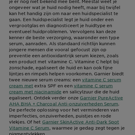
je er nog niet bekend mee bent. Meestal weet je
ongeveer wat je huid nodig heeft, maar bij twijfel
kan het handig zijn om naar een huidspecialist te
gaan. Een huidspecialist legt je huid onder een
vergrootglas en diagnosticeert je huidtype en
eventueel huidproblemen. Vervolgens kan deze
kenner de beste verzorging, waaronder een type
serum, aanraden. Als standaard richtlijn kunnen
jongere mensen die vooral gefocust zijn op
preventie een antioxidantrijk serum kiezen, zoals
een product met vitamine C. Vitamine C helpt bij
zonschade, egaliseert de huid en kan ook fijne
lijntjes en rimpels helpen voorkomen. Garnier biedt
twee nieuwe serum creams: een
vitamine C serum
cream met
extra SPF en een
vitamine C serum
cream met niacinamide
en salicylzuur die de huid
egaliseert. Ontdek verder onze
Garnier PureActive
AHA BHA + Charcoal Anti-onzuiverheden Serum
.
De perfecte oplossing voor het verminderen van
imperfecties, onzuiverheden, puistjes en rode
vlekjes. Of het
Garnier SkinActive Anti-Dark Spot
Vitamine C Serum
, waarmee je gedag zegt tegen je
pigmentvlekken.