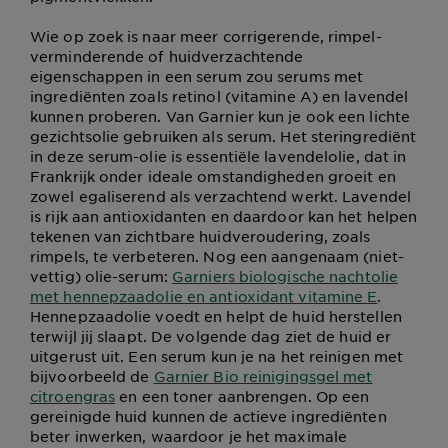
Wie op zoek is naar meer corrigerende, rimpel-
verminderende of huidverzachtende
eigenschappen in een serum zou serums met
ingrediënten zoals retinol (vitamine A) en lavendel
kunnen proberen. Van Garnier kun je ook een lichte
gezichtsolie gebruiken als serum. Het steringrediënt
in deze serum-olie is essentiële lavendelolie, dat in
Frankrijk onder ideale omstandigheden groeit en
zowel egaliserend als verzachtend werkt. Lavendel
is rijk aan antioxidanten en daardoor kan het helpen
tekenen van zichtbare huidveroudering, zoals
rimpels, te verbeteren. Nog een aangenaam (niet-
vettig) olie-serum:
Garniers biologische nachtolie
met hennepzaadolie en antioxidant vitamine E
.
Hennepzaadolie voedt en helpt de huid herstellen
terwijl jij slaapt. De volgende dag ziet de huid er
uitgerust uit. Een serum kun je na het reinigen met
bijvoorbeeld de
Garnier Bio reinigingsgel met
citroengras
en een toner aanbrengen. Op een
gereinigde huid kunnen de actieve ingrediënten
beter inwerken, waardoor je het maximale