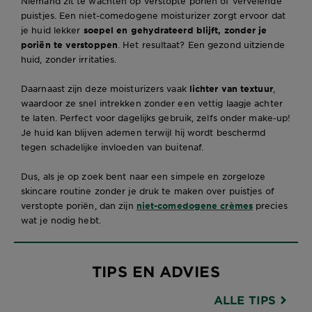
Niemand zit te wachten op verstopte poriën of vervelende
puistjes. Een niet-comedogene moisturizer zorgt ervoor dat
je huid lekker
soepel en gehydrateerd blijft, zonder je
poriën te verstoppen
. Het resultaat? Een gezond uitziende
huid, zonder irritaties.
Daarnaast zijn deze moisturizers vaak
lichter van textuur
,
waardoor ze snel intrekken zonder een vettig laagje achter
te laten. Perfect voor dagelijks gebruik, zelfs onder make-up!
Je huid kan blijven ademen terwijl hij wordt beschermd
tegen schadelijke invloeden van buitenaf.
Dus, als je op zoek bent naar een simpele en zorgeloze
skincare routine zonder je druk te maken over puistjes of
verstopte poriën, dan zijn
niet-comedogene crèmes
precies
wat je nodig hebt.
TIPS EN ADVIES
ALLE TIPS