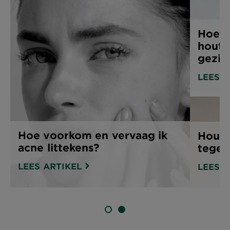
Hoe w
houts
gezic
LEES A
Hoe voorkom en vervaag ik
Houts
acne littekens?
tegen
LEES ARTIKEL
LEES A
SLIDE 1
SLIDE 2