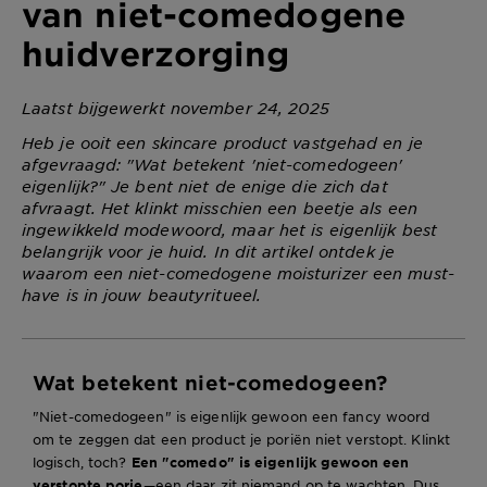
van niet-comedogene
huidverzorging
Laatst bijgewerkt november 24, 2025
Heb je ooit een skincare product vastgehad en je
afgevraagd: "Wat betekent 'niet-comedogeen'
eigenlijk?" Je bent niet de enige die zich dat
afvraagt. Het klinkt misschien een beetje als een
ingewikkeld modewoord, maar het is eigenlijk best
belangrijk voor je huid. In dit artikel ontdek je
waarom een niet-comedogene moisturizer een must-
have is in jouw beautyritueel.
Wat betekent niet-comedogeen?
"Niet-comedogeen" is eigenlijk gewoon een fancy woord
om te zeggen dat een product je poriën niet verstopt. Klinkt
logisch, toch?
Een "comedo" is eigenlijk gewoon een
verstopte porie
—een daar zit niemand op te wachten. Dus