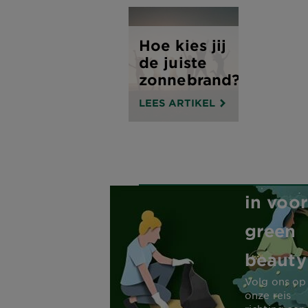
Hoe kies jij
de juiste
zonnebrand?
LEES ARTIKEL
Garnie
zet zic
in voor
green
beauty
Volg ons op
onze reis