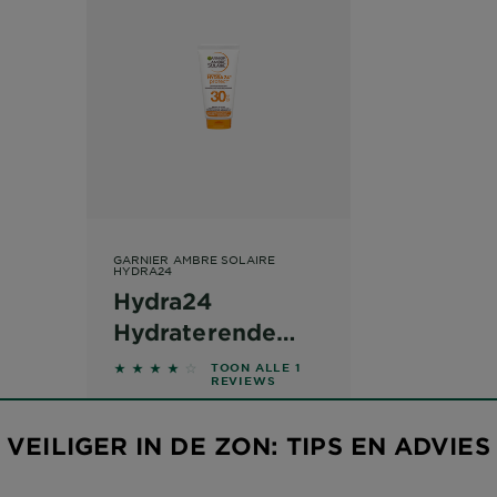
GARNIER AMBRE SOLAIRE
HYDRA24
Hydra24
Hydraterende
Zonnemelk
UV-
4 out of 5 stars based on reviews
TOON ALLE 1
REVIEWS
straling,
Reisformaat
hoe zit
SPF30 50ml
VEILIGER IN DE ZON: TIPS EN ADVIES
dat? Het
belangrijke