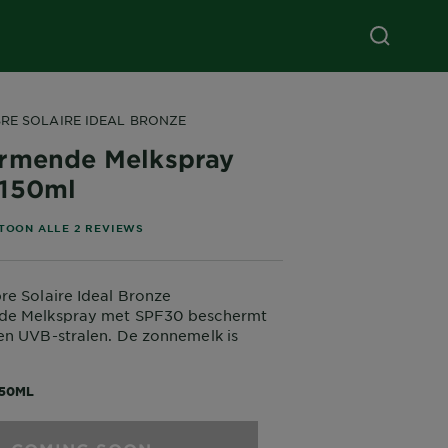
RE SOLAIRE IDEAL BRONZE
rmende Melkspray
150ml
stars based on reviews
TOON ALLE 2 REVIEWS
e Solaire Ideal Bronze
de Melkspray met SPF30 beschermt
en UVB-stralen. De zonnemelk is
nt, plakt niet en geeft een stralende
n natuurlijk effect. Met Ideal Bronze
150ML
n Garnier bescherm je de huid terwijl
en stralend teint geeft voor een
effect.