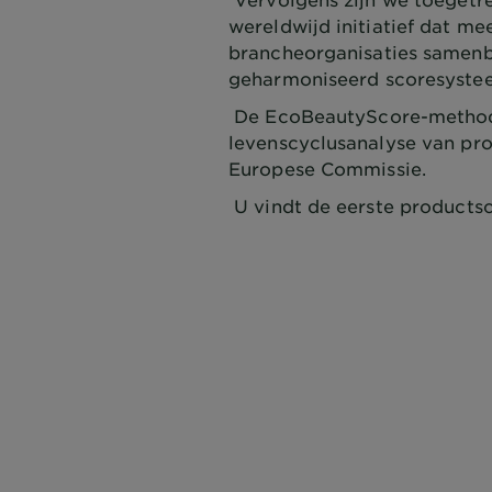
wereldwijd initiatief dat m
brancheorganisaties samen
geharmoniseerd scoresyste
De EcoBeautyScore-methodo
levenscyclusanalyse van pro
Europese Commissie.
U vindt de eerste productsc