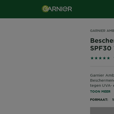
GARNIER AMB
Besche
SPF30 
5 out of 5 
Garnier Ambr
Beschermen
tegen UVA- 
waterresiste
TOON MEER
teint met ee
FORMAAT
producten va
je de huid e
zongebruind 