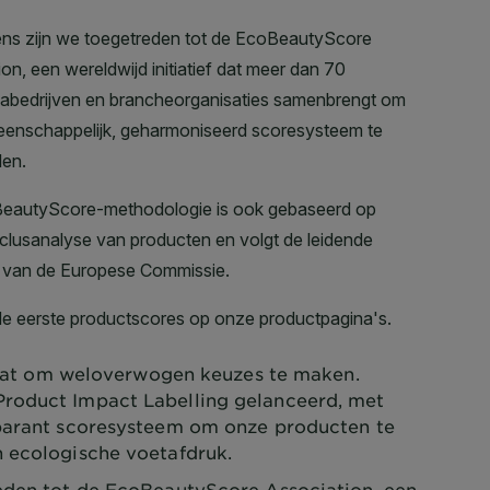
taat om weloverwogen keuzes te maken.
roduct Impact Labelling gelanceerd, met
sparant scoresysteem om onze producten te
n ecologische voetafdruk.
eden tot de EcoBeautyScore Association, een