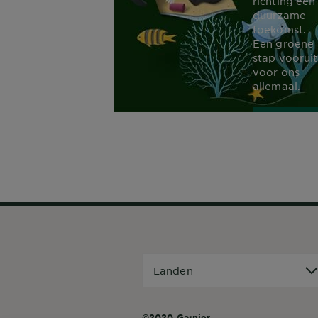
richting een
duurzame
toekomst.
Een groene
stap vooruit
voor ons
allemaal.
ONTD
MEE
Landen
Landen
©2020 Garnier