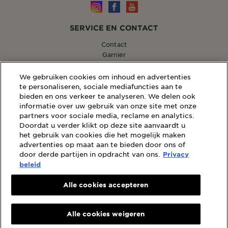
SERVICE EN CONTACT
Contact
Garnier
14, RUE ROYALE 75008 PARIS
[email protected]
We gebruiken cookies om inhoud en advertenties
te personaliseren, sociale mediafuncties aan te
bieden en ons verkeer te analyseren. We delen ook
informatie over uw gebruik van onze site met onze
partners voor sociale media, reclame en analytics.
WEBSITE LINKS
Doordat u verder klikt op deze site aanvaardt u
Sitemap
het gebruik van cookies die het mogelijk maken
Wettelijke Bepalingen
advertenties op maat aan te bieden door ons of
door derde partijen in opdracht van ons.
Privacybeleid
Privacy
Cookiebeleid
beleid
Algemene Voorwaarden Reviews en Recensies
Alle cookies accepteren
Landen
Alle cookies weigeren
Landen