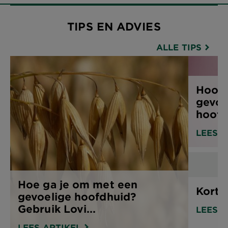
TIPS EN ADVIES
ALLE TIPS
Hoofd
gevoe
hoofd
LEES A
Hoe ga je om met een
Korte
gevoelige hoofdhuid?
Gebruik Lovi...
LEES A
LEES ARTIKEL