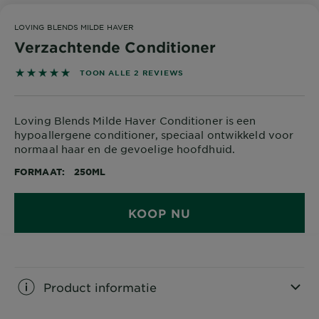
LOVING BLENDS MILDE HAVER
Verzachtende Conditioner
5 out of 5 stars based on reviews
TOON ALLE 2 REVIEWS
Loving Blends Milde Haver Conditioner is een
hypoallergene conditioner, speciaal ontwikkeld voor
normaal haar en de gevoelige hoofdhuid.
FORMAAT
250ML
KOOP NU
Product informatie