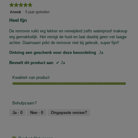
★★★★★
★★★★★
5
Anouk
·
5 jaar geleden
van
Heel fijn
5
sterren.
De remover ruikt erg lekker en verwijderd zelfs waterproof makeup
erg gemakkelijk. Het reinigt de huid en laat daarbij geen vet laagje
achter. Daarnaast prikt de remover niet bij gebruik, super fijn!!
Ontving een geschenk voor deze beoordeling
Ja
Beveelt dit product aan
✔
Ja
Kwaliteit van product
Kwaliteit
van
product,
Behulpzaam?
5
van
Ja ·
0
Nee ·
0
Ongepaste review?
5