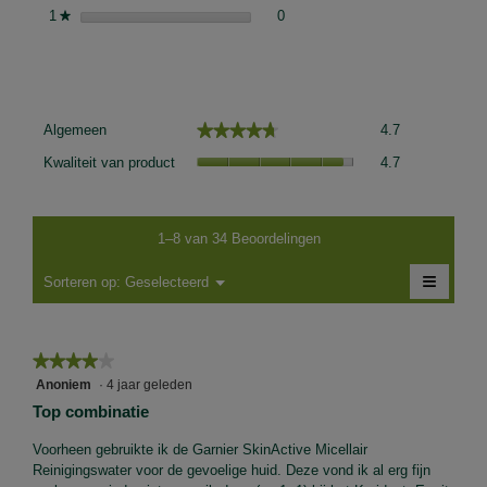
0 beoordelingen met 1 ster.
Selecteer om beoordelingen met 1
1
sterren
0
★
Gemiddelde scores van klanten
Algemeen,
★★★★★
★★★★★
Algemeen
4.7
gemiddelde
Kwaliteit
scorewaarde
Kwaliteit van product
4.7
van
is
product,
4.7
gemiddelde
van
scorewaarde
1–8 van 34 Beoordelingen
5.
is
≡
4.7
Menu
Sorteren op:
Geselecteerd
▼
van
Als
5.
je
op
de
★★★★★
★★★★★
volgen
knop
4
Anoniem
·
4 jaar geleden
klikt,
van
wordt
Top combinatie
de
5
onders
sterren.
Voorheen gebruikte ik de Garnier SkinActive Micellair
inhoud
bijgewe
Reinigingswater voor de gevoelige huid. Deze vond ik al erg fijn