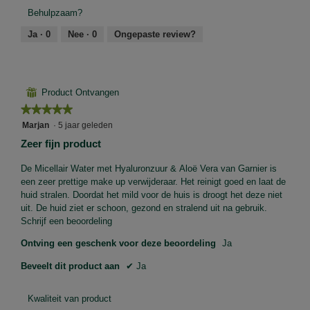
product,
Behulpzaam?
4
van
Ja ·
0
Nee ·
0
Ongepaste review?
5
⊞
Product Ontvangen
★★★★★
★★★★★
5
Marjan
·
5 jaar geleden
van
Zeer fijn product
5
sterren.
De Micellair Water met Hyaluronzuur & Aloë Vera van Garnier is
een zeer prettige make up verwijderaar. Het reinigt goed en laat de
huid stralen. Doordat het mild voor de huis is droogt het deze niet
uit. De huid ziet er schoon, gezond en stralend uit na gebruik.
Schrijf een beoordeling
Ontving een geschenk voor deze beoordeling
Ja
Beveelt dit product aan
✔
Ja
Kwaliteit van product