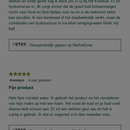
werken en sinds gister zag ik deze (nu 1+1) bij het Kruidvat. Er zit
hyaluronzuur in, dit zorgt ervoor dat de goed huid lichaamseigen
vocht vast houd en fijne lijntjes voor nu en in de toekomst beter
kan opvullen. Ik ben benieuwd of het daadwerkelijk werkt, maar de
combinatie van hyaluronzuur in micellair reinigingswater klinkt mij
top!
Oorspronkelijk gepost op WeAreEves
★★★★★
★★★★★
5
Anoniem
·
4 jaar geleden
van
Fijn product
5
sterren.
Hele fijne micelair water. Ik gebruik het product na het verwijderen
van mijn make up met een foam. Het voed de huid en je huid voelt
daarna heel schoon aan. Er zit een lekkere geur aan en het is
zuinig in gebruik. Ik doe er ongeveer zo'n drie maanden mee.