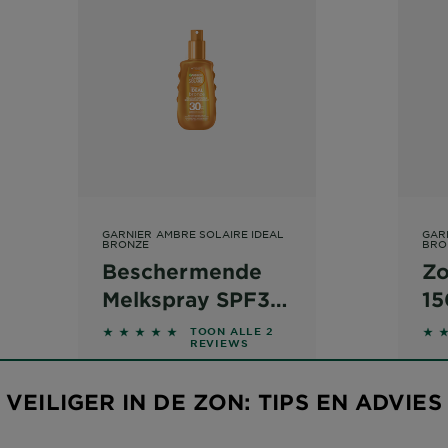
GARNIER AMBRE SOLAIRE IDEAL
GAR
BRONZE
BRO
Beschermende
Zo
Melkspray SPF30
15
150ml
UV-
eviews
5 out of 5 stars based on reviews
5 o
TOON ALLE 2
REVIEWS
straling,
hoe zit
VEILIGER IN DE ZON: TIPS EN ADVIES
dat? Het
belangrijke