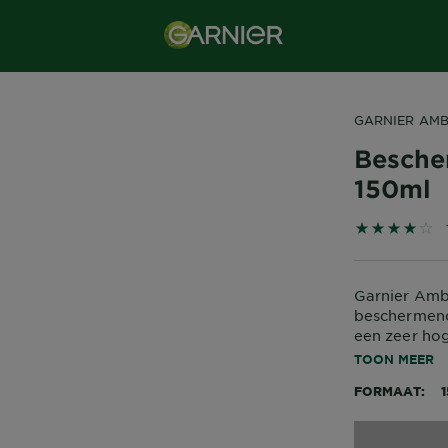
GARNIER AMB
Besche
150ml
4 out of 5 
Garnier Amb
beschermend
een zeer ho
tegen schade
TOON MEER
formule geef
FORMAAT
waterresiste
Garnier besc
stralend tei