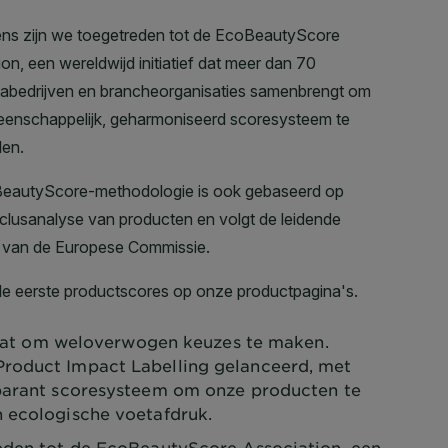
taat om weloverwogen keuzes te maken.
roduct Impact Labelling gelanceerd, met
sparant scoresysteem om onze producten te
n ecologische voetafdruk.
eden tot de EcoBeautyScore Association, een