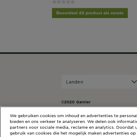
★★★★★
een
dialoogvenster.
Geen
Beoordeel dit product als eerste
scorewaarde
.
Met
deze
actie
open
je
een
dialoogvenster.
Landen
Landen
©2020 Garnier
We gebruiken cookies om inhoud en advertenties te personali
bieden en ons verkeer te analyseren. We delen ook informati
partners voor sociale media, reclame en analytics. Doordat u
gebruik van cookies die het mogelijk maken advertenties op