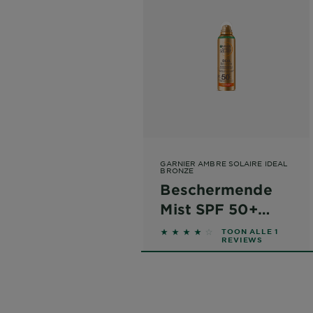
GARNIER AMBRE SOLAIRE IDEAL
BRONZE
Beschermende
Mist SPF 50+
150ml
4 out of 5 stars based on r
TOON ALLE 1
REVIEWS