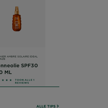
NIER AMBRE SOLAIRE IDEAL
NZE
nneolie SPF30
0 ML
ut of 5 stars based on reviews
TOON ALLE 1
REVIEWS
ALLE TIPS