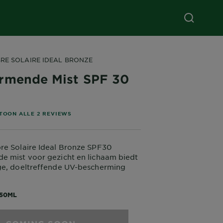
RE SOLAIRE IDEAL BRONZE
rmende Mist SPF 30
stars based on reviews
TOON ALLE 2 REVIEWS
re Solaire Ideal Bronze SPF30
e mist voor gezicht en lichaam biedt
ge, doeltreffende UV-bescherming
lijke UVA- en UVB-stralen. De
t een onzichtbare finish en is
150ML
nt. Met Ideal Bronze producten van
herm je de huid terwijl je de huid een
nt geeft voor een zongebruind effect.