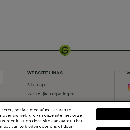
150ml
WEBSITE LINKS
V
Sitemap
Wettelijke Bepalingen
Privacybeleid
S
seren, sociale mediafuncties aan te
Cookiebeleid
C
e over uw gebruik van onze site met onze
 verder klikt op deze site aanvaardt u het
Algemene Voorwaarden Reviews
G
en Recensies
 maat aan te bieden door ons of door