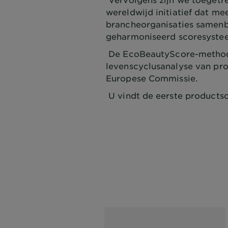
wereldwijd initiatief dat m
brancheorganisaties samen
geharmoniseerd scoresyste
De EcoBeautyScore-methodo
levenscyclusanalyse van pro
Europese Commissie.
U vindt de eerste productsc