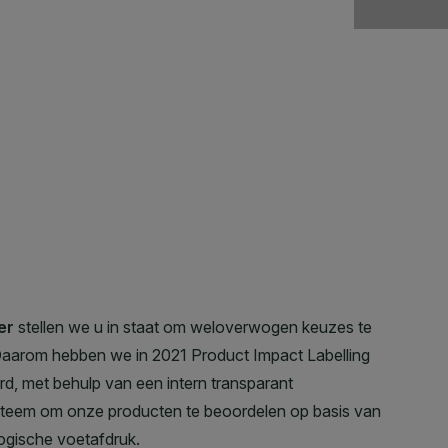
Goed schudde
hoorbaar is.
huid. Spray
met draaien
delen te be
aanbrengen 
vooral na h
afdrogen. Sp
handpalmen 