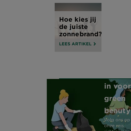
Hoe kies jij
de juiste
zonnebrand?
LEES ARTIKEL
Garnie
zet zic
in voor
green
beauty
Volg ons op
onze reis