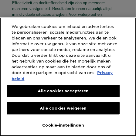
Effectiviteit en doeltreffendheid zijn dan op meerdere
manieren vastgesteld. Resultaten kunnen natuurlijk altijd
in individuele situaties afwijken. Voor waterproof en
longlasting make up hebben wij een speciaal Micellair
water, namelijk de Micelliar water in olie. Misschien dat
We gebruiken cookies om inhoud en advertenties
dit Micellair water beter aan je verwachtingen zal doen.
te personaliseren, sociale mediafuncties aan te
bieden en ons verkeer te analyseren. We delen ook
informatie over uw gebruik van onze site met onze
partners voor sociale media, reclame en analytics.
Doordat u verder klikt op deze site aanvaardt u
het gebruik van cookies die het mogelijk maken
⊞
Product Ontvangen
advertenties op maat aan te bieden door ons of
door derde partijen in opdracht van ons.
★★★★★
★★★★★
Privacy
beleid
5
Joyce V
·
5 jaar geleden
van
Fijne micellair water
5
Alle cookies accepteren
sterren.
Dit is een heel fijn product! Het reinigt de huid goed. Make-up is er
makkelijk mee te verwijderen. De huid is na gebruik lekker zacht
Scroll t
Alle cookies weigeren
en schoon. Door de vitamine c lijkt mijn huid een mooie glow te
krijgen. De huid word gereinigd en verzorgd tegelijkertijd!
Cookie-instellingen
Ontving een geschenk voor deze beoordeling
Ja
Beveelt dit product aan
✔
Ja