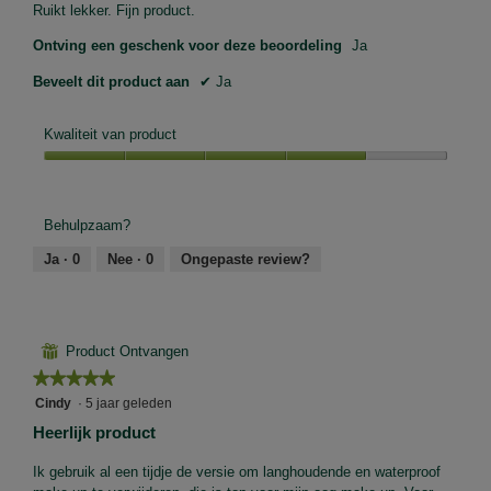
Ruikt lekker. Fijn product.
Ontving een geschenk voor deze beoordeling
Ja
Beveelt dit product aan
✔
Ja
Kwaliteit van product
Kwaliteit
van
product,
Behulpzaam?
4
van
Ja ·
0
Nee ·
0
Ongepaste review?
5
⊞
Product Ontvangen
★★★★★
★★★★★
5
Cindy
·
5 jaar geleden
van
Heerlijk product
5
sterren.
Ik gebruik al een tijdje de versie om langhoudende en waterproof