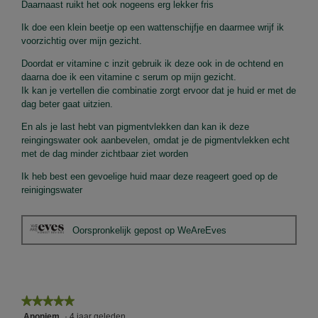
Daarnaast ruikt het ook nogeens erg lekker fris
g
v
Ik doe een klein beetje op een wattenschijfje en daarmee wrijf ik
e
voorzichtig over mijn gezicht.
n
s
Doordat er vitamine c inzit gebruik ik deze ook in de ochtend en
t
daarna doe ik een vitamine c serum op mijn gezicht.
e
Ik kan je vertellen die combinatie zorgt ervoor dat je huid er met de
r
dag beter gaat uitzien.
.
En als je last hebt van pigmentvlekken dan kan ik deze
reingingswater ook aanbevelen, omdat je de pigmentvlekken echt
met de dag minder zichtbaar ziet worden
Ik heb best een gevoelige huid maar deze reageert goed op de
reinigingswater
Oorspronkelijk gepost op WeAreEves
★★★★★
★★★★★
5
Anoniem
·
4 jaar geleden