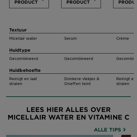
PRODUCT
PRODUCT
PRODU
Vergelijk Vitamine C producten
Textuur
Micellair water
Serum
Crème
Huidtype
Gecombineerd
Gecombineerd
Gecombin
Huidbehoefte
Reinigt en laat
Donkere vlekjes &
Reinigt en 
stralen
Oneffen teint
stralen
LEES HIER ALLES OVER
MICELLAIR WATER EN VITAMINE C
ALLE TIPS