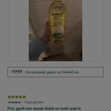
B
F
e
o
Oorspronkelijk gepost op WeAreEves
o
t
o
o
r
M
d
e
e
t
l
d
★★★★★
★★★★★
i
e
5
Anoniem
·
4 jaar geleden
n
z
van
Fris, geeft een mooie finish en trekt snel in
g
e
5