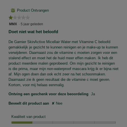
⊞
Product Ontvangen
★★★★★
★★★★★
1
MMX
·
5 jaar geleden
van
Doet niet wat het beloofd
5
sterren.
De Garnier SkinActive Micellair Water met Vitamine C beloofd
gemakkelijk je gezicht te kunnen reinigen en je make-up te kunnen
verwijderen. Daarnaast zou de vitamine c moeten zorgen voor een
stalend effect en moet het de huid meer effen maken. Ik heb dit
product meerdere malen geprobeerd. Om mijn gezicht te reinigen
is die prima, maar mijn non-waterproof mascara krijg ik er bijna niet
af. Mijn ogen doen dan ook echt zeer na het schoonmaken.
Daarnaast zie ik geen resultaat die de vitamine c moet geven.
Kortom, voor mij helaas eenmalig.
Ontving een geschenk voor deze beoordeling
Ja
Beveelt dit product aan
✘
Nee
Kwaliteit van product
Kwaliteit