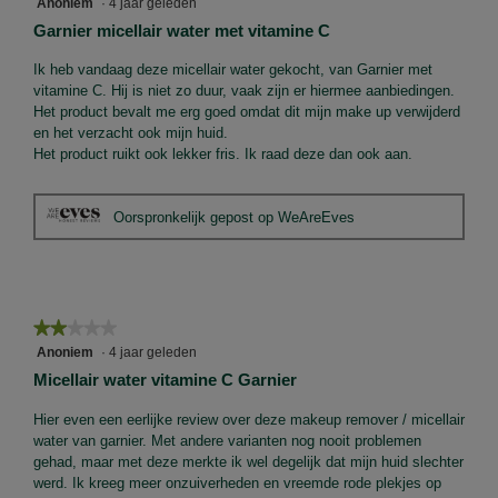
Anoniem
·
4 jaar geleden
n
van
s
Garnier micellair water met vitamine C
5
t
sterren.
Ik heb vandaag deze micellair water gekocht, van Garnier met
e
vitamine C. Hij is niet zo duur, vaak zijn er hiermee aanbiedingen.
r
Het product bevalt me erg goed omdat dit mijn make up verwijderd
.
en het verzacht ook mijn huid.
Het product ruikt ook lekker fris. Ik raad deze dan ook aan.
Oorspronkelijk gepost op WeAreEves
★★★★★
★★★★★
2
Anoniem
·
4 jaar geleden
van
Micellair water vitamine C Garnier
5
sterren.
Hier even een eerlijke review over deze makeup remover / micellair
water van garnier. Met andere varianten nog nooit problemen
gehad, maar met deze merkte ik wel degelijk dat mijn huid slechter
werd. Ik kreeg meer onzuiverheden en vreemde rode plekjes op