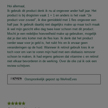
f
a
sterren.
Hoi allemaal,
o
c
Ik gebruik dit product denk ik nu al ongeveer ander half jaar. Het
t
t
product is bij drogisten vaak 1 + 1 en anders is het vaak "2e
o
i
product voor zoveel", ik doe gemiddeld met 1 fles ongeveer een
1
e
half jaar. Ik gebruik daarbij niet dagelijks make up maar toch maak
.
o
ik wel mijn gezicht elke dag twee keer schoon met dit product.
p
Mocht je een redelijke hoeveelheid make up gebruiken, mogelijk
e
dat je dan iets korter met de fles kan. Ik denk dat het product
n
verder waar voor je geld is, het ruikt fris en ik ervaar geen
j
veranderingen op de huid. Wanneer ik retinol gebruik kies ik er
e
toch voor om van te voren mijn huid met een oliebasis remover
e
schoon te maken, ik had ergens gelezen dat vitamine c en retinol
e
niet elkaar bevorderen in de werking. Over de olie zal ik ook een
n
review schrijven.
d
i
a
Oorspronkelijk gepost op WeAreEves
l
o
o
g
v
★★★★★
★★★★★
e
5