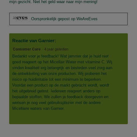
mijn gezicht. Niet het geld waar naar mijn mening!
Oorspronkelijk gepost op WeAreEves
Reactie van Garnier:
Consumer Care
·
4 jaar geleden
Bedankt voor je feedback! Wat jammer dat je huid niet
goed reageert op het Micellair Water met vitamine C. Wij
vinden kwaliteit erg belangrijk en besteden veel zorg aan
de ontwikkeling van onze producten. Wij proberen het
risico op huidirritatie tot een minimum te beperken.
Voordat een product op de markt gebracht wordt, wordt
het uitgebreid getest. Iedereen reageert anders op
bepaalde stoffen. We zullen je feedback doorgeven en
wensen je nog veel gebruiksplezier met de andere
Micellaire waters van Garnier.