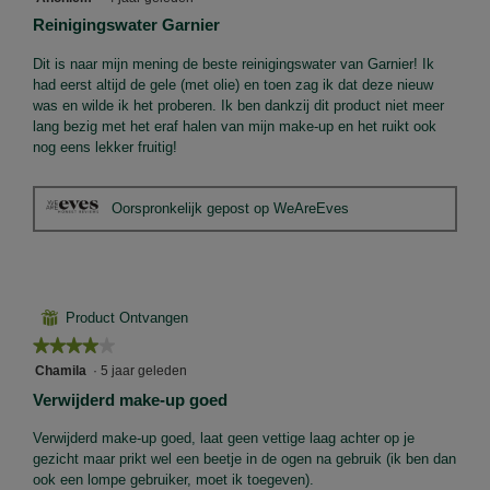
van
Reinigingswater Garnier
5
sterren.
Dit is naar mijn mening de beste reinigingswater van Garnier! Ik
had eerst altijd de gele (met olie) en toen zag ik dat deze nieuw
was en wilde ik het proberen. Ik ben dankzij dit product niet meer
lang bezig met het eraf halen van mijn make-up en het ruikt ook
nog eens lekker fruitig!
Oorspronkelijk gepost op WeAreEves
⊞
Product Ontvangen
★★★★★
★★★★★
4
Chamila
·
5 jaar geleden
van
Verwijderd make-up goed
5
sterren.
Verwijderd make-up goed, laat geen vettige laag achter op je
gezicht maar prikt wel een beetje in de ogen na gebruik (ik ben dan
ook een lompe gebruiker, moet ik toegeven).