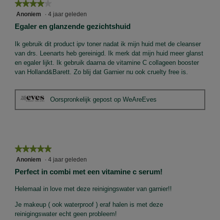
l
d
★★★★★
★★★★★
i
e
4
Anoniem
·
4 jaar geleden
n
z
van
Egaler en glanzende gezichtshuid
g
e
5
f
a
sterren.
Ik gebruik dit product ipv toner nadat ik mijn huid met de cleanser
o
c
van drs. Leenarts heb gereinigd. Ik merk dat mijn huid meer glanst
t
t
en egaler lijkt. Ik gebruik daarna de vitamine C collageen booster
o
i
van Holland&Barett. Zo blij dat Garnier nu ook cruelty free is.
1
e
.
o
p
Oorspronkelijk gepost op WeAreEves
e
n
j
e
e
★★★★★
★★★★★
e
5
Anoniem
·
4 jaar geleden
n
van
d
Perfect in combi met een vitamine c serum!
5
i
sterren.
Helemaal in love met deze reinigingswater van garnier!!
a
l
Je makeup ( ook waterproof ) eraf halen is met deze
o
reinigingswater echt geen probleem!
o