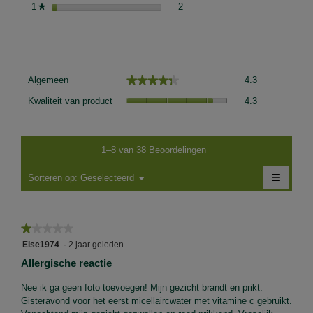
2 beoordelingen met 1 ster.
Selecteer om beoordelingen met 1
1
sterren
2
★
Gemiddelde scores van klanten
Algemeen,
★★★★★
★★★★★
Algemeen
4.3
gemiddelde
Kwaliteit
scorewaarde
Kwaliteit van product
4.3
van
is
product,
4.3
gemiddelde
van
scorewaarde
1–8 van 38 Beoordelingen
5.
is
≡
4.3
Menu
Sorteren op:
Geselecteerd
▼
van
Als
5.
je
op
de
★★★★★
★★★★★
volgen
knop
1
Else1974
·
2 jaar geleden
klikt,
van
wordt
Allergische reactie
de
5
onders
sterren.
Nee ik ga geen foto toevoegen! Mijn gezicht brandt en prikt.
inhoud
bijgewe
Gisteravond voor het eerst micellaircwater met vitamine c gebruikt.