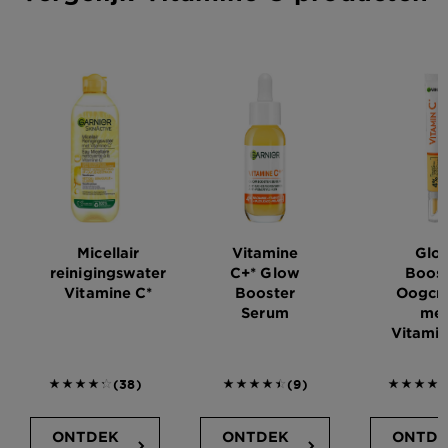
Micellair
Vitamine
Glo
reinigingswater
C+* Glow
Boost
Vitamine C*
Booster
Oogcr
Serum
me
Vitamin
4.3158 outof 5 stars reviews
4.4444 outof 5 stars r
(38)
(9)
ONTDEK
ONTDEK
ONTDE