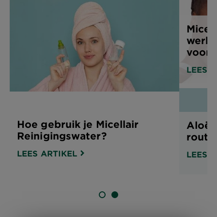
Micel
werki
voord
LEES A
Hoe gebruik je Micellair
Aloë 
Reinigingswater?
routi
LEES ARTIKEL
LEES A
SLIDE 1
SLIDE 2