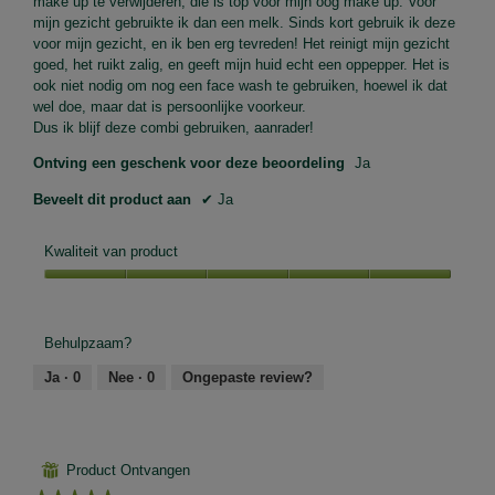
make up te verwijderen, die is top voor mijn oog make up. Voor
mijn gezicht gebruikte ik dan een melk. Sinds kort gebruik ik deze
voor mijn gezicht, en ik ben erg tevreden! Het reinigt mijn gezicht
goed, het ruikt zalig, en geeft mijn huid echt een oppepper. Het is
ook niet nodig om nog een face wash te gebruiken, hoewel ik dat
wel doe, maar dat is persoonlijke voorkeur.
Dus ik blijf deze combi gebruiken, aanrader!
Ontving een geschenk voor deze beoordeling
Ja
Beveelt dit product aan
✔
Ja
Kwaliteit van product
Kwaliteit
van
product,
Behulpzaam?
5
van
Ja ·
0
Nee ·
0
Ongepaste review?
5
⊞
Product Ontvangen