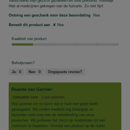
Vanochtend mijn gezicht gezwollen en rood prikkend. Vreselijk.
Heb al medicijnen gekregen van de huisarts. Zo niet fijn!
Ontving een geschenk voor deze beoordeling
Nee
Beveelt dit product aan
✘
Nee
Kwaliteit van product
Kwaliteit
van
product,
Behulpzaam?
1
van
Ja ·
0
Nee ·
0
Ongepaste review?
5
Reactie van Garnier:
consumer care
·
2 jaar geleden
Wat jammer om te lezen dat je huid niet goed heeft
gereageerd. Wij vinden kwaliteit erg belangrijk en
besteden veel zorg aan de ontwikkeling van onze
producten. Wij proberen het risico op huidirritatie tot een
minimum te beperken. Voordat een product op de markt