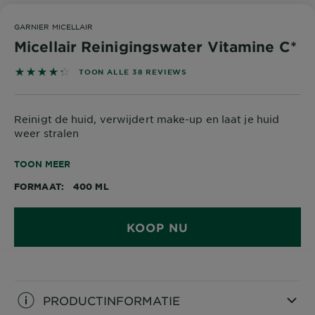
GARNIER MICELLAIR
Micellair Reinigingswater Vitamine C*
4.3158 out of 5 stars based on reviews
TOON ALLE 38 REVIEWS
Reinigt de huid, verwijdert make-up en laat je huid
weer stralen
*Vitamine Cg = een afgeleide van Vitamine C
TOON MEER
FORMAAT
400 ML
KOOP NU
PRODUCTINFORMATIE