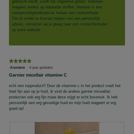
gebracht wordt, wordt het uitgebreid getest. Iedereen
reageert anders op bepaalde stoffen, hierdoor is een
overgevoeligheidsreactie helaas niet voorspelbaar.
Om je verder te kunnen helpen met een persoonlijk
advies, verwijzen wij je graag naar ons contactformulier
op onze website:
https://www.garniernederland.nl/contact
★★★★★
★★★★★
5
Anoniem
·
4 jaar geleden
van
Garnier micellair vitamine C
5
sterren.
echt een topproduct!! Door de vitamine c in het product voelt het
heel fijn aan op je huid, ik vind de andere garnier miceallair
producten ook erg fijn maar deze stijgt er echt bovenuit. Ik heb
persoonlijk een erg gevoelige huid en mijn huid reageert er erg
goed op!