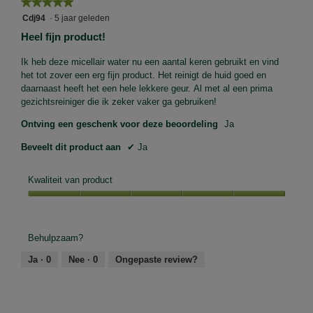
★★★★★
★★★★★
5
Cdj94
·
5 jaar geleden
van
Heel fijn product!
5
sterren.
Ik heb deze micellair water nu een aantal keren gebruikt en vind
het tot zover een erg fijn product. Het reinigt de huid goed en
daarnaast heeft het een hele lekkere geur. Al met al een prima
gezichtsreiniger die ik zeker vaker ga gebruiken!
Ontving een geschenk voor deze beoordeling
Ja
Beveelt dit product aan
✔
Ja
Kwaliteit van product
Kwaliteit
van
product,
Behulpzaam?
5
van
Ja ·
0
Nee ·
0
Ongepaste review?
5