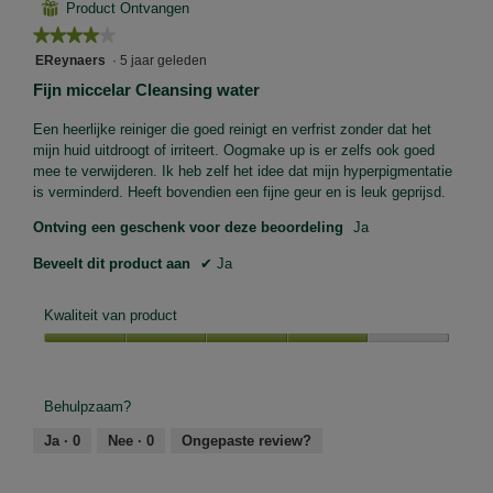
⊞
Product Ontvangen
★★★★★
★★★★★
4
EReynaers
·
5 jaar geleden
van
Fijn miccelar Cleansing water
5
sterren.
Een heerlijke reiniger die goed reinigt en verfrist zonder dat het
mijn huid uitdroogt of irriteert. Oogmake up is er zelfs ook goed
mee te verwijderen. Ik heb zelf het idee dat mijn hyperpigmentatie
is verminderd. Heeft bovendien een fijne geur en is leuk geprijsd.
Ontving een geschenk voor deze beoordeling
Ja
Beveelt dit product aan
✔
Ja
Kwaliteit van product
Kwaliteit
van
product,
Behulpzaam?
4
van
Ja ·
0
Nee ·
0
Ongepaste review?
5