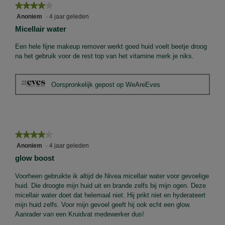
★★★★★
★★★★★
4
Anoniem
·
4 jaar geleden
van
Micellair water
5
sterren.
Een hele fijne makeup remover werkt goed huid voelt beetje droog
na het gebruik voor de rest top van het vitamine merk je niks.
Oorspronkelijk gepost op WeAreEves
★★★★★
★★★★★
4
Anoniem
·
4 jaar geleden
van
glow boost
5
sterren.
Voorheen gebruikte ik altijd de Nivea micellair water voor gevoelige
huid. Die droogte mijn huid uit en brande zelfs bij mijn ogen. Deze
micellair water doet dat helemaal niet. Hij prikt niet en hyderateert
mijn huid zelfs. Voor mijn gevoel geeft hij ook echt een glow.
Aanrader van een Kruidvat medewerker dus!