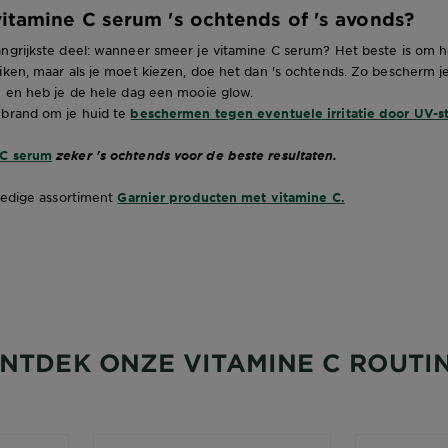
vitamine C serum 's ochtends of 's avonds?
angrijkste deel: wanneer smeer je vitamine C serum? Het beste is om h
iken, maar als je moet kiezen, doe het dan 's ochtends. Zo bescherm j
n en heb je de hele dag een mooie glow.
ebrand om je huid te
beschermen tegen eventuele irritatie door UV-st
 C serum
zeker 's ochtends voor de beste resultaten.
lledige assortiment
Garnier producten met vitamine C.
NTDEK ONZE VITAMINE C ROUTI