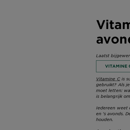
Vitam
avon
Laatst bijgewe
VITAMINE 
Vitamine C
is s
gebruikt? Als j
moet letten: wa
is belangrijk o
Iedereen weet d
en 's avonds. D
houden.