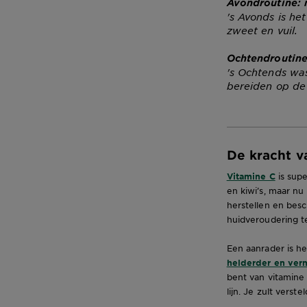
Avondroutine: 
's Avonds is he
zweet en vuil.
Ochtendroutine
's Ochtends was
bereiden op de
De kracht v
Vitamine C
is supe
en kiwi’s, maar nu
herstellen en bes
huidveroudering t
Een aanrader is h
helderder en ver
bent van vitamine
lijn. Je zult verst