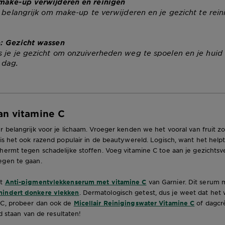
make-up verwijderen en reinigen
t belangrijk om make-up te verwijderen en je gezicht te rein
: Gezicht wassen
 je je gezicht om onzuiverheden weg te spoelen en je huid 
 dag.
an vitamine C
r belangrijk voor je lichaam. Vroeger kenden we het vooral van fruit zo
 is het ook razend populair in de beautywereld. Logisch, want het helpt
chermt tegen schadelijke stoffen. Voeg vitamine C toe aan je gezichts
egen te gaan.
et
Anti-pigmentvlekkenserum met vitamine C
van Garnier. Dit serum 
mindert donkere vlekken
. Dermatologisch getest, dus je weet dat het w
 C, probeer dan ook de
Micellair Reinigingswater Vitamine C
of dagcr
eld staan van de resultaten!