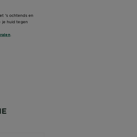
et 's ochtends en
e je huid tegen
ralen
.
NE