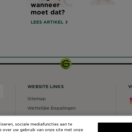
wanneer
moet dat?
LEES ARTIKEL
WEBSITE LINKS
V
Sitemap
Wettelijke Bepalingen
Privacybeleid
S
seren, sociale mediafuncties aan te
Cookiebeleid
C
e over uw gebruik van onze site met onze