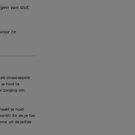
igen van stof,
voor te
als sinaasappels
 je huid te
verzorging om
maakt je huid
erkt! En als je fan
ème uit dezelfde