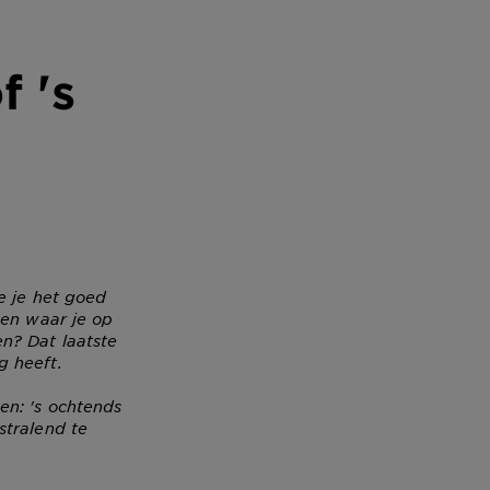
f 's
e je het goed
gen waar je op
n? Dat laatste
g heeft.
en: 's ochtends
stralend te